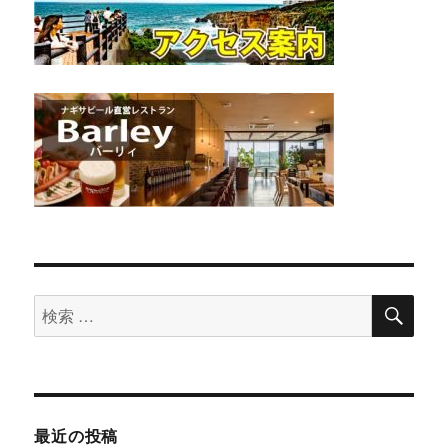
検
検
索
索
対
象:
最近の投稿