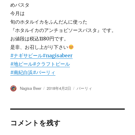
めパスタ
今月は
旬のホタルイカをふんだんに使った
『ホタルイカのアンチョビソースパスタ』です。
お値段は税込1180円です。
是非、お召し上がり下さい
#ナギサビール
#nagisabeer
#地ビール
#クラフトビール
#南紀白浜
#バーリィ
投
投
カ
Nagisa Beer
2018年4月2日
バーリィ
稿
稿
テ
者
日:
ゴ
リ
ー
コメントを残す