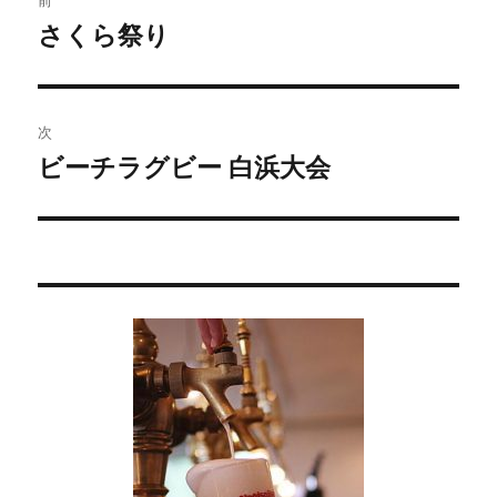
稿
さくら祭り
過
去
ナ
の
ビ
投
次
稿:
ゲ
ビーチラグビー 白浜大会
次
の
ー
投
シ
稿:
ョ
ン