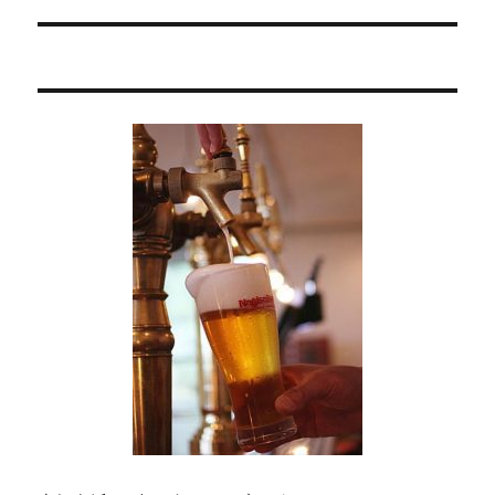
の
ー
投
シ
稿:
ョ
ン