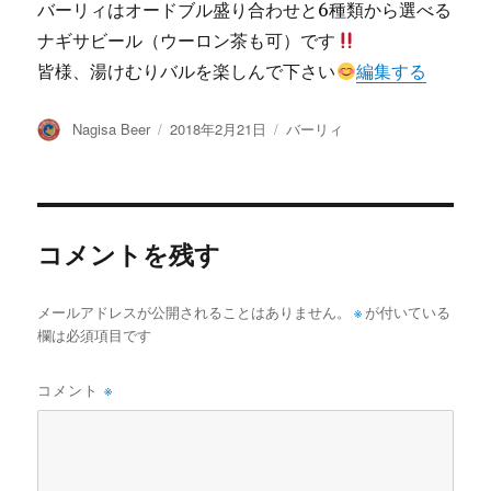
バーリィはオードブル盛り合わせと6種類から選べる
ナギサビール（ウーロン茶も可）です
皆様、湯けむりバルを楽しんで下さい
編集する
投
投
カ
Nagisa Beer
2018年2月21日
バーリィ
稿
稿
テ
者
日:
ゴ
リ
ー
コメントを残す
メールアドレスが公開されることはありません。
※
が付いている
欄は必須項目です
コメント
※