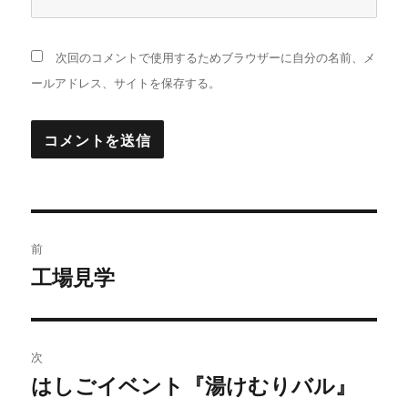
次回のコメントで使用するためブラウザーに自分の名前、メ
ールアドレス、サイトを保存する。
投
前
稿
工場見学
過
去
ナ
の
ビ
投
次
稿:
ゲ
はしごイベント『湯けむりバル』
次