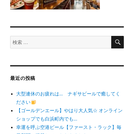
検
検
索
索
対
象:
最近の投稿
大型連休のお疲れは… ナギサビールで癒してく
ださい
【ゴールデンエール】やはり大人気☆ オンライン
ショップでも白浜町内でも…
幸運を呼ぶ空港ビール【ファースト・ラック】毎