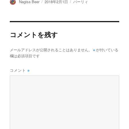
投
投
カ
Nagisa Beer
2018年2月1日
バーリィ
稿
稿
テ
者
日:
ゴ
リ
ー
コメントを残す
メールアドレスが公開されることはありません。
※
が付いている
欄は必須項目です
コメント
※