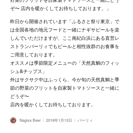
昨日から開催されています「ふるさと祭り東京」で
は全国各地の地元フードと一緒にナギサビールを楽
しんでいただけますが、ここ南紀白浜にある直営レ
ストランバーリィでもビールと相性抜群のお食事を
ご用意しております。
オススメは季節限定メニューの「天然真鯛のフィッ
シュ&チップス」
外はサクサク中はふっくら、今が旬の天然真鯛と季
節の野菜のフリットを自家製トマトソースと一緒に
どうぞ〜
店内を暖かくしてお待ちしております。
投
投
カ
Nagisa Beer
2018年1月13日
バーリィ
稿
稿
テ
者
日:
ゴ