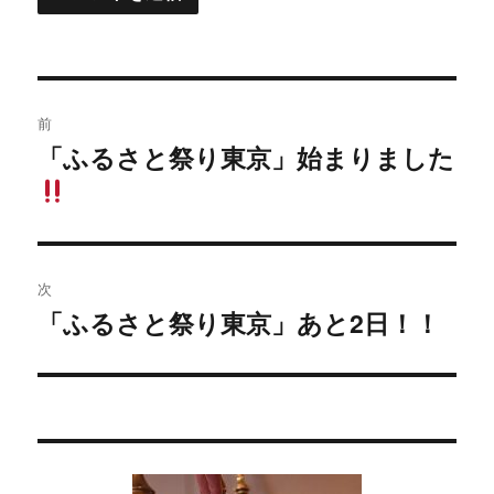
投
前
稿
「ふるさと祭り東京」始まりました
過
去
ナ
の
ビ
投
稿:
ゲ
次
「ふるさと祭り東京」あと2日！！
次
ー
の
シ
投
稿:
ョ
ン