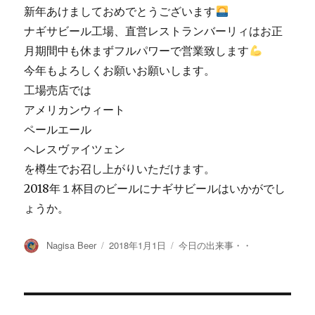
新年あけましておめでとうございます
ナギサビール工場、直営レストランバーリィはお正
月期間中も休まずフルパワーで営業致します
今年もよろしくお願いお願いします。
工場売店では
アメリカンウィート
ペールエール
ヘレスヴァイツェン
を樽生でお召し上がりいただけます。
2018年１杯目のビールにナギサビールはいかがでし
ょうか。
投
投
カ
Nagisa Beer
2018年1月1日
今日の出来事・・
稿
稿
テ
者
日:
ゴ
リ
ー