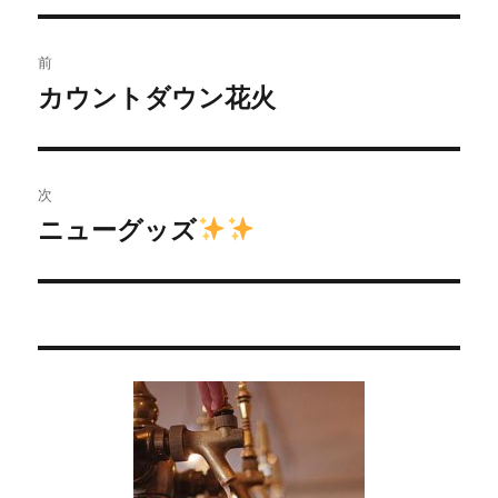
投
前
稿
カウントダウン花火
過
去
ナ
の
ビ
投
次
稿:
ゲ
ニューグッズ
次
の
ー
投
シ
稿:
ョ
ン