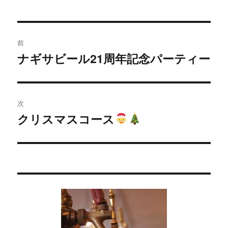
投
前
稿
ナギサビール21周年記念パーティー
過
去
ナ
の
ビ
投
次
稿:
ゲ
クリスマスコース
次
の
ー
投
シ
稿:
ョ
ン