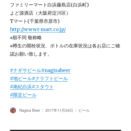
ファミリーマート白浜藤島店(白浜町)
よど源酒店（大阪府淀川区）
Tマート(千葉県市原市)
http://www.t-mart.co.jp/
※順不同 敬称略
※樽生の開栓状況、ボトルの在庫状況は各お店にご確
認お願い致します。
#ナギサビール
#nagisabeer
#地ビール
#クラフトビール
#南紀白浜
#スタウト
#限定ビール
投
投
カ
Nagisa Beer
2017年11月24日
ビール
稿
稿
テ
者
日:
ゴ
リ