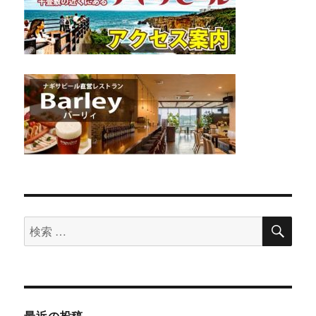
検
検
索
索
対
象:
最近の投稿