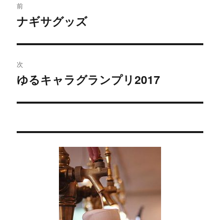
前
稿
ナギサグッズ
過
去
ナ
の
ビ
投
次
稿:
ゲ
ゆるキャラグランプリ2017
次
の
ー
投
シ
稿:
ョ
ン