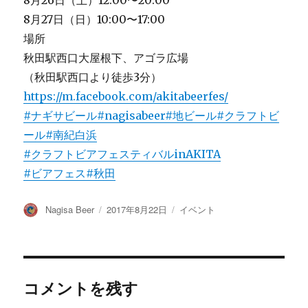
8月26日（土）12:00〜20:00
8月27日（日）10:00〜17:00
場所
秋田駅西口大屋根下、アゴラ広場
（秋田駅西口より徒歩3分）
https://m.facebook.com/akitabeerfes/
#ナギサビール
#nagisabeer
#地ビール
#クラフトビ
ール
#南紀白浜
#クラフトビアフェスティバルinAKITA
#ビアフェス
#秋田
投
投
カ
Nagisa Beer
2017年8月22日
イベント
稿
稿
テ
者
日:
ゴ
リ
ー
コメントを残す