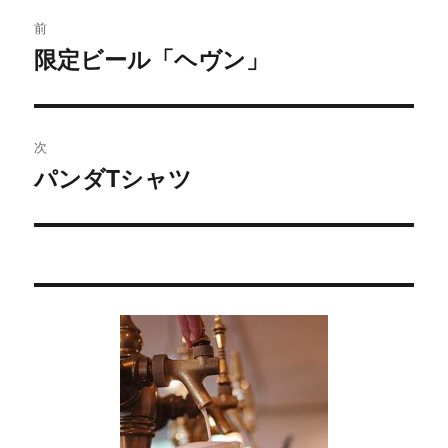
投
前
稿
限定ビール「ヘヴン」
過
去
ナ
の
ビ
投
次
稿:
ゲ
パンダTシャツ
次
の
ー
投
シ
稿:
ョ
ン