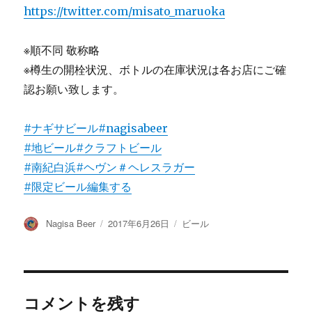
https://twitter.com/misato_maruoka
※順不同 敬称略
※樽生の開栓状況、ボトルの在庫状況は各お店にご確
認お願い致します。
#ナギサビール
#nagisabeer
#地ビール
#クラフトビール
#南紀白浜
#ヘヴン
＃ヘレスラガー
#限定ビール
編集する
投
投
カ
Nagisa Beer
2017年6月26日
ビール
稿
稿
テ
者
日:
ゴ
リ
ー
コメントを残す