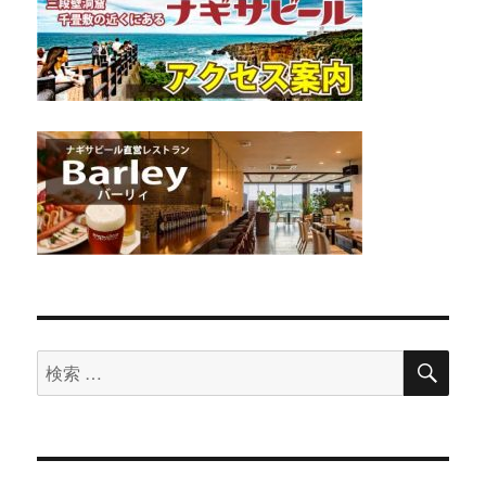
検
検
索
索
対
象: