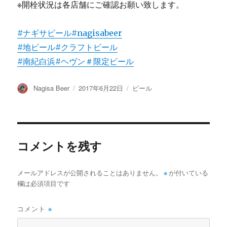
※開栓状況は各店舗にご確認お願い致します。
#ナギサビール
#nagisabeer
#地ビール
#クラフトビール
#南紀白浜
#ヘヴン
＃限定ビール
投
投
カ
Nagisa Beer
2017年6月22日
ビール
稿
稿
テ
者
日:
ゴ
リ
ー
コメントを残す
メールアドレスが公開されることはありません。
※
が付いている
欄は必須項目です
コメント
※