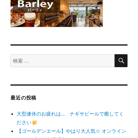
検
検
索
索
対
象:
最近の投稿
大型連休のお疲れは… ナギサビールで癒してく
ださい
【ゴールデンエール】やはり大人気☆ オンライン