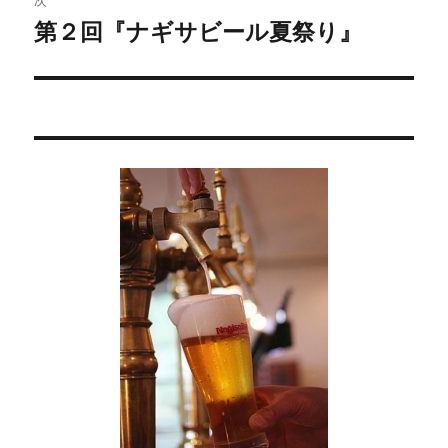
稿:
ゲ
第２回『ナギサビール夏祭り』
次
の
ー
投
シ
稿:
ョ
ン