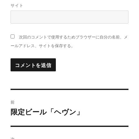
サイト
次回のコメントで使用するためブラウザーに自分の名前、メ
ールアドレス、サイトを保存する。
投
前
稿
限定ビール「ヘヴン」
過
去
ナ
の
ビ
投
次