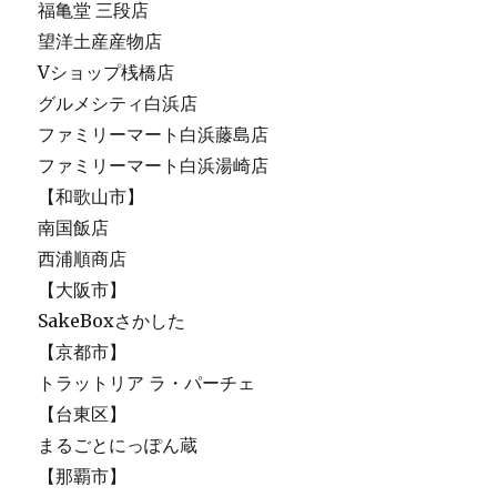
福亀堂 三段店
望洋土産産物店
Vショップ桟橋店
グルメシティ白浜店
ファミリーマート白浜藤島店
ファミリーマート白浜湯崎店
【和歌山市】
南国飯店
西浦順商店
【大阪市】
SakeBoxさかした
【京都市】
トラットリア ラ・パーチェ
【台東区】
まるごとにっぽん蔵
【那覇市】