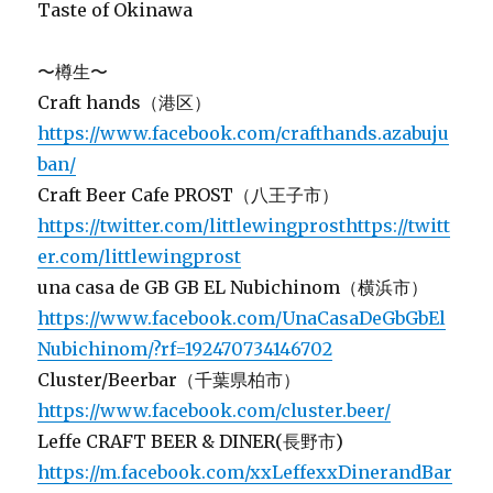
Taste of Okinawa
〜樽生〜
Craft hands（港区）
https://www.facebook.com/crafthands.azabuju
ban/
Craft Beer Cafe PROST（八王子市）
https://twitter.com/littlewingprosthttps://twitt
er.com/littlewingprost
una casa de GB GB EL Nubichinom（横浜市）
https://www.facebook.com/UnaCasaDeGbGbEl
Nubichinom/?rf=192470734146702
Cluster/Beerbar（千葉県柏市）
https://www.facebook.com/cluster.beer/
Leffe CRAFT BEER & DINER(長野市)
https://m.facebook.com/xxLeffexxDinerandBar