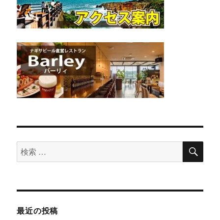
検
検
索
索
対
象:
最近の投稿