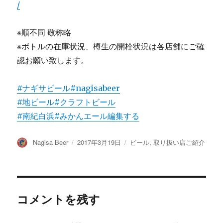
/
※順不同 敬称略
※ボトルの在庫状況、樽生の開栓状況は各店舗にご確
認お願い致します。
#ナギサビール
#nagisabeer
#地ビール
#クラフトビール
#南紀白浜
#みかんエール
編集する
投
投
カ
Nagisa Beer
2017年3月19日
ビール
,
取り扱い店ご紹介
稿
稿
テ
者
日:
ゴ
リ
ー
コメントを残す