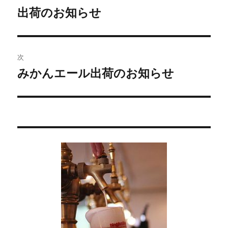
稿
出荷のお知らせ
過
去
ナ
の
ビ
投
次
稿:
ゲ
みかんエール出荷のお知らせ
次
の
ー
投
シ
稿:
ョ
ン