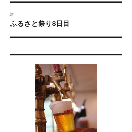
の
ビ
投
次
稿:
ゲ
ふるさと祭り8日目
次
の
ー
投
シ
稿:
ョ
ン