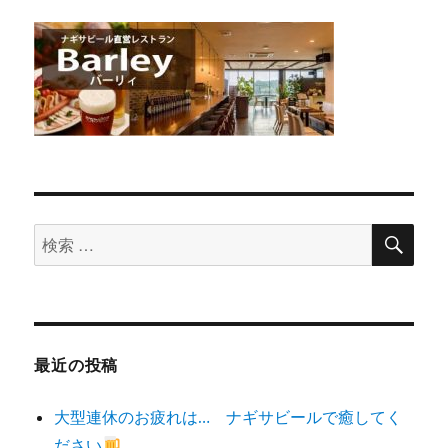
検
検
索
索
対
象:
最近の投稿
大型連休のお疲れは… ナギサビールで癒してく
ださい