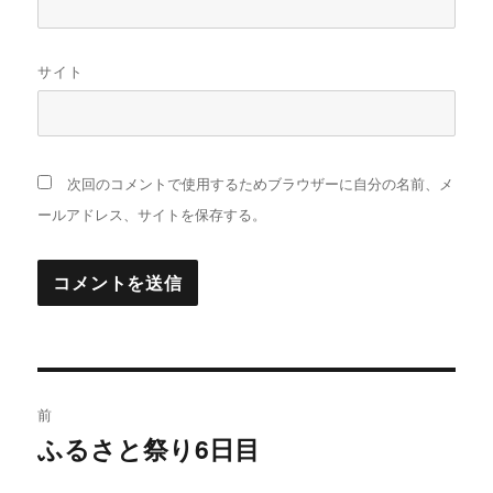
サイト
次回のコメントで使用するためブラウザーに自分の名前、メ
ールアドレス、サイトを保存する。
投
前
稿
ふるさと祭り6日目
過
去
ナ