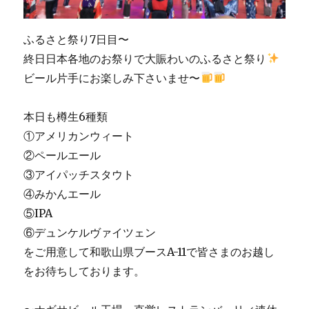
ふるさと祭り7日目〜
終日日本各地のお祭りで大賑わいのふるさと祭り
ビール片手にお楽しみ下さいませ〜
本日も樽生6種類
①アメリカンウィート
②ペールエール
③アイパッチスタウト
④みかんエール
⑤IPA
⑥デュンケルヴァイツェン
をご用意して和歌山県ブースA-11で皆さまのお越し
をお待ちしております。