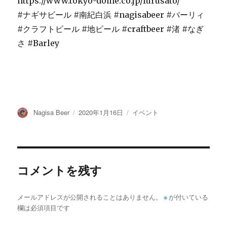
https://www.tokyo-dome.co.jp/furusato/
#ナギサビール #南紀白浜 #nagisabeer #バーリィ
#クラフトビール #地ビール #craftbeer #渚 #なぎ
さ #Barley
投
投
カ
Nagisa Beer
2020年1月16日
イベント
稿
稿
テ
者
日:
ゴ
リ
ー
コメントを残す
メールアドレスが公開されることはありません。
※
が付いている
欄は必須項目です