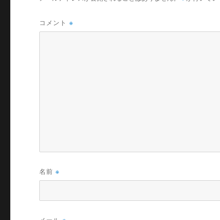
コメント
※
名前
※
メール