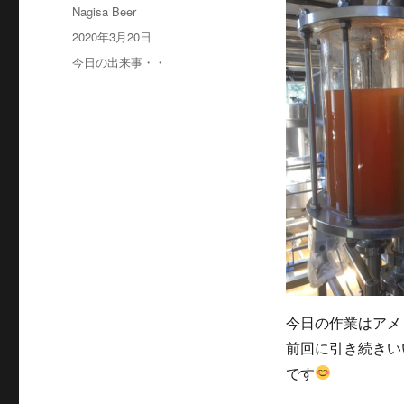
投
Nagisa Beer
稿
投
2020年3月20日
者
稿
カ
今日の出来事・・
日:
テ
ゴ
リ
ー
今日の作業はアメ
前回に引き続きい
です