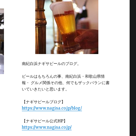
南紀白浜ナギサビールのブログ。
ビールはもちろんの事、南紀白浜・和歌山県情
報・ グルメ関係その他、何でもザックバランに書
いていきたいと思います。
【ナギサビールブログ】
https://www.nagisa.co.jp/blog/
【ナギサビール公式HP】
https://www.nagisa.co.jp/