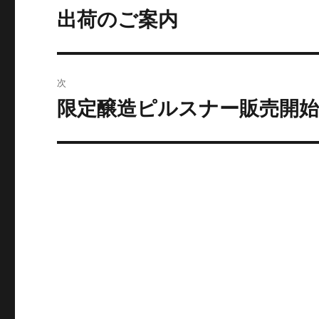
稿
出荷のご案内
過
去
ナ
の
ビ
投
次
稿:
ゲ
限定醸造ピルスナー販売開
次
の
ー
投
シ
稿:
ョ
ン