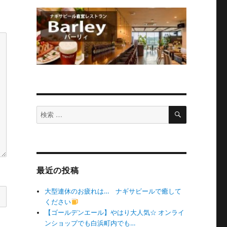
検
検
索
索
対
象:
最近の投稿
大型連休のお疲れは… ナギサビールで癒して
ください
【ゴールデンエール】やはり大人気☆ オンライ
ンショップでも白浜町内でも…