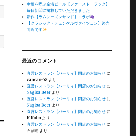
幸運を呼ぶ空港ビール【ファースト・ラック】
毎日新聞に掲載していただきました
新作【ラムレーズンサンド】コラボ
【クラシック・デュンケルヴァイツェン】終売
間近です
最近のコメント
直営レストラン【バーリィ】閉店のお知らせ
に
cancan-58
より
直営レストラン【バーリィ】閉店のお知らせ
に
Nagisa Beer
より
直営レストラン【バーリィ】閉店のお知らせ
に
Nagisa Beer
より
直営レストラン【バーリィ】閉店のお知らせ
に
K.Kubo
より
直営レストラン【バーリィ】閉店のお知らせ
に
石割透
より