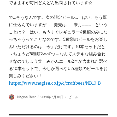
できますが毎日どんどん出荷されています☆
で…そうなんです。次の限定ビール… はい、もう既
に仕込んでいますが… 発売は… 来月……… という
ことは？ はい、もうすぐレギュラー4種類のみにな
っちゃうってことなのです。5種類のビールをお楽し
みいただけるのは「今」だけです。10本セットだと
～ちょうど5種類2本ずつ～なんてステキな組み合わ
せなのでしょう笑 みかんエール2本が含まれた選べ
る10本セットで、今しか選べない5種類のビールをお
楽しみください！
https://www.nagisa.co.jp/c/craftbeer/NB10-B
投
投
カ
Nagisa Beer
2020年7月18日
ビール
稿
稿
テ
者
日:
ゴ
リ