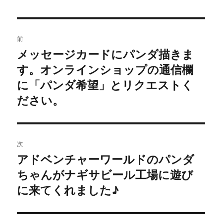
投
前
稿
メッセージカードにパンダ描きま
過
す。オンラインショップの通信欄
去
ナ
の
に「パンダ希望」とリクエストく
ビ
投
ださい。
稿:
ゲ
ー
次
シ
アドベンチャーワールドのパンダ
次
ちゃんがナギサビール工場に遊び
ョ
の
投
に来てくれました♪
ン
稿: