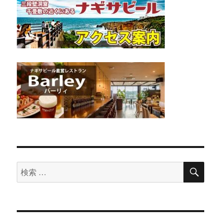
検
検
索
索
対
象: