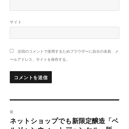
サイト
次回のコメントで使用するためブラウザーに自分の名前、メ
ールアドレス、サイトを保存する。
投
前
稿
ネットショップでも新限定醸造「ベ
過
去