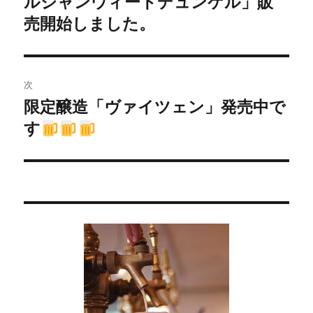
ルジャンウィートデュンケル」販
ナ
の
売開始しました。
ビ
投
稿:
ゲ
次
ー
限定醸造「ヴァイツェン」発売中で
次
シ
す
の
投
ョ
稿:
ン