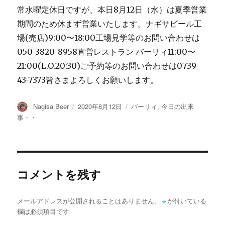
常水曜定休日ですが、本日8月12日（水）は夏季営業
期間のため休まず営業いたします。ナギサビール工
場(売店)9:00〜18:00工場見学等のお問い合わせは
050-3820-8958直営レストラン バーリィ11:00〜
21:00(L.O.20:30)ご予約等のお問い合わせは0739-
43-7373皆さまよろしくお願いします。
投
投
カ
Nagisa Beer
2020年8月12日
バーリィ
,
今日の出来
稿
稿
テ
事・・
者
日:
ゴ
リ
ー
コメントを残す
メールアドレスが公開されることはありません。
※
が付いている
欄は必須項目です