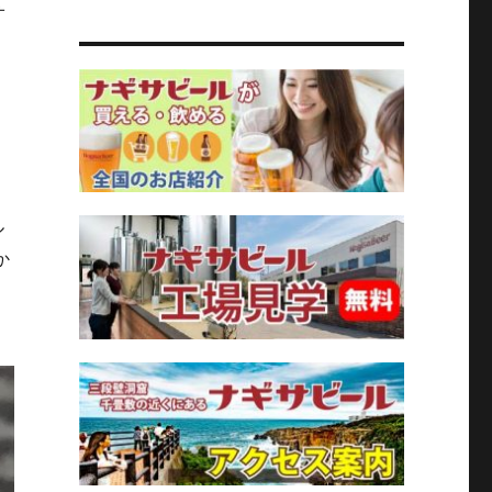
オ
、
→
ル
か