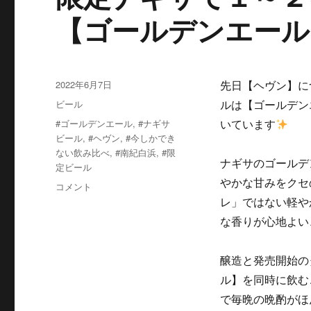
【ゴールデンエール
投
2022年6月7日
先日【ヘヴン】に
稿
カ
ビール
ルは【ゴールデン
日:
テ
タ
#ゴールデンエール
,
#ナギサ
いています
ゴ
グ
ビール
,
#ヘヴン
,
#今しかでき
リ
ない飲み比べ
,
#南紀白浜
,
#限
ー
ナギサのゴールデ
定ビール
やかな甘みをクセ
限
コメント
定
レ」ではない軽や
ナ
な香りが心地よい
ギ
サ
で
醸造と発売開始の
１
ル】を同時に飲む
～
で毎晩の晩酌がほ
２