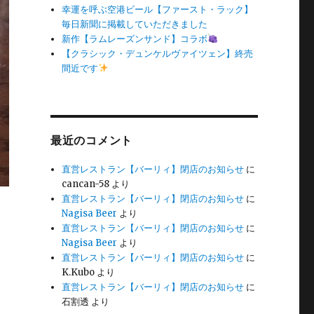
幸運を呼ぶ空港ビール【ファースト・ラック】
毎日新聞に掲載していただきました
新作【ラムレーズンサンド】コラボ
【クラシック・デュンケルヴァイツェン】終売
間近です
最近のコメント
直営レストラン【バーリィ】閉店のお知らせ
に
cancan-58
より
直営レストラン【バーリィ】閉店のお知らせ
に
Nagisa Beer
より
直営レストラン【バーリィ】閉店のお知らせ
に
Nagisa Beer
より
直営レストラン【バーリィ】閉店のお知らせ
に
K.Kubo
より
直営レストラン【バーリィ】閉店のお知らせ
に
石割透
より