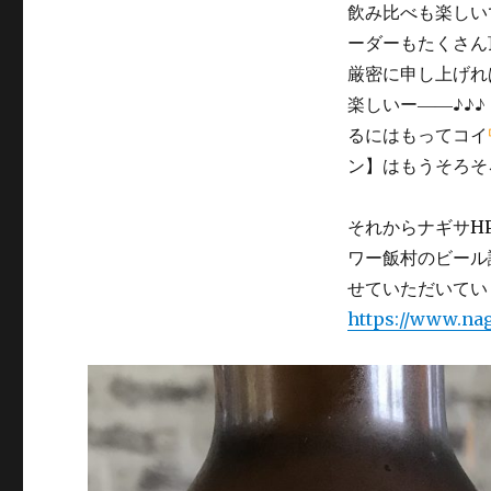
を
飲み比べも楽しい
争
ーダーもたくさん
う
厳密に申し上げれ
人
気
楽しいー――♪♪
の
るにはもってコイ
ス
ン】はもうそろそ
タ
イ
ル
それからナギサH
【ゴ
ワー飯村のビール
ー
ル
せていただいてい
デ
https://www.nagi
ン
エ
ー
ル】
に