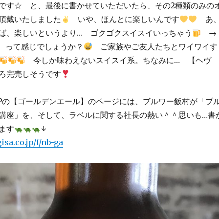
です☆ と、最後に書かせていただいたら、その2種類のみの
頂戴いたしました
いや、ほんとに楽しいんです
あ
ば、楽しいというより… ゴクゴクスイスイいっちゃう
♪ って感じでしょうか？
ご家族やご友人たちとワイワイす
今しか味わえないスイスイ系。ちなみに… 【ヘヴ
ろ完売しそうです
Pの【ゴールデンエール】のページには、ブルワー飯村が「ブ
講座」を、そして、ラベルに関する社長の熱い＾＾思いも…書
ます
↓
sa.co.jp/f/nb-ga