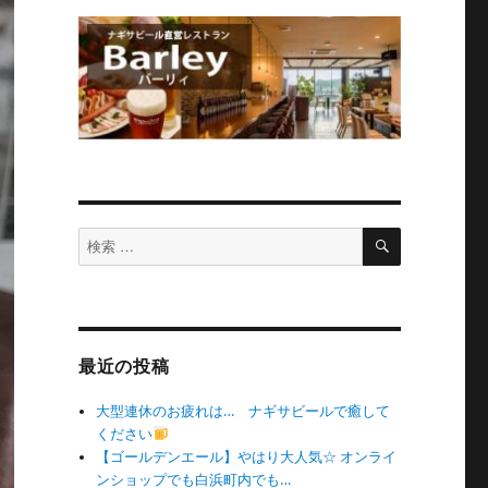
検
検
索
索
対
象:
最近の投稿
大型連休のお疲れは… ナギサビールで癒して
ください
【ゴールデンエール】やはり大人気☆ オンライ
ンショップでも白浜町内でも…