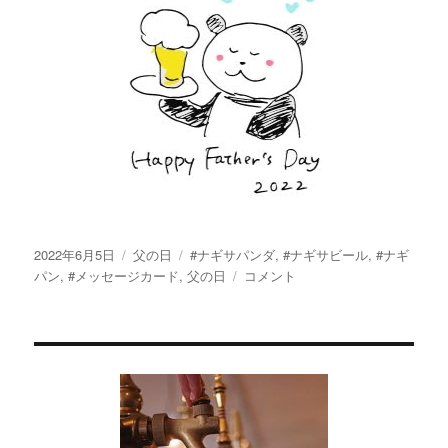
投
カ
タ
2022年6月5日
父の日
#ナギサパンダ
,
#ナギサビール
,
#ナギ
稿
テ
グ
【父
パン
,
#メッセージカード
,
父の日
コメント
日:
ゴ
の
リ
日】
ー
ビ
ー
ル
に
は
ナ