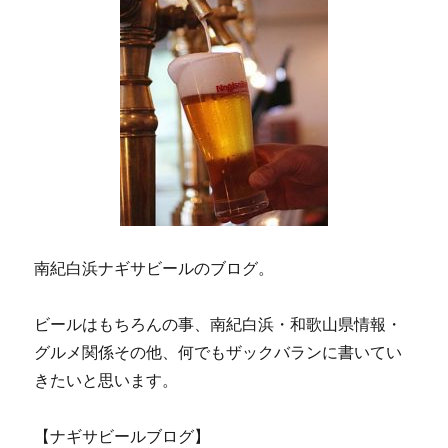
ギ
パ
ン
父
の
日
カ
ー
ド
を
添
え
南紀白浜ナギサビールのブログ。
て…
に
ビールはもちろんの事、南紀白浜・和歌山県情報・
グルメ関係その他、何でもザックバランに書いてい
きたいと思います。
【ナギサビールブログ】