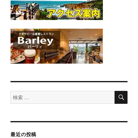
検
検
索
索
対
象:
最近の投稿