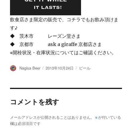
飲食店さま限定の販売で、コチラでもお飲み頂けま
す♪
◆ 茨木市 レーズン堂さま
◆ 京都市 ask a giraffe 京都店さま
※開栓状況・在庫状況についてはご確認ください。
投
投
カ
Nagisa Beer
2013年10月24日
ビール
稿
稿
テ
者
日:
ゴ
リ
ー
コメントを残す
メールアドレスが公開されることはありません。
※
が付いている
欄は必須項目です