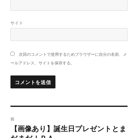
サイト
次回のコメントで使用するためブラウザーに自分の名前、メ
ールアドレス、サイトを保存する。
投
前
稿
【画像あり】誕生日プレゼントとま
過
だまだＩＰＡ。
去