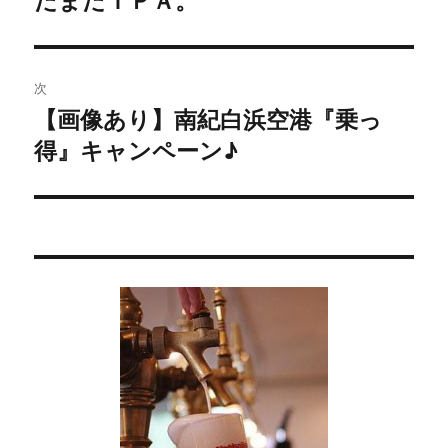
ナ
の
ビ
投
稿:
ゲ
次
【画像あり】南紀白浜空港『乗っ
次
ー
得』キャンペーン♪
の
シ
投
稿:
ョ
ン