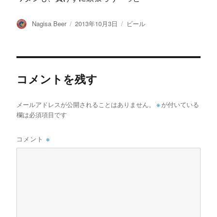
投
投
カ
Nagisa Beer
2013年10月3日
ビール
稿
稿
テ
者
日:
ゴ
リ
ー
コメントを残す
メールアドレスが公開されることはありません。
※
が付いている
欄は必須項目です
コメント
※