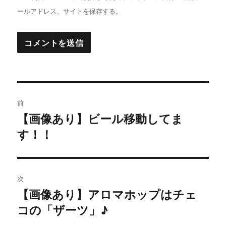
ールアドレス、サイトを保存する。
投
前
稿
【画像あり】ビール移動してま
過
す！！
去
ナ
の
ビ
投
稿:
ゲ
次
【画像あり】アロマホップはチェ
次
ー
コの「ザーツ」♪
の
シ
投