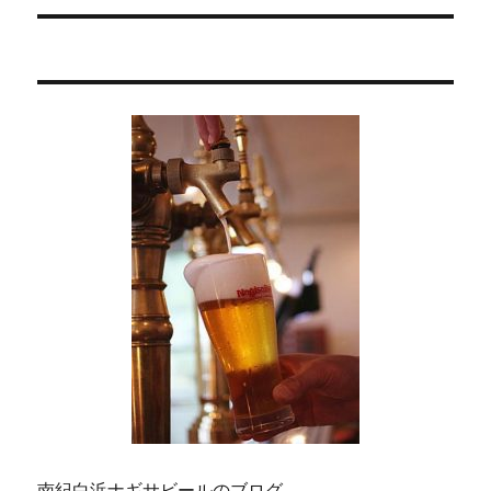
稿:
ョ
ン
南紀白浜ナギサビールのブログ。