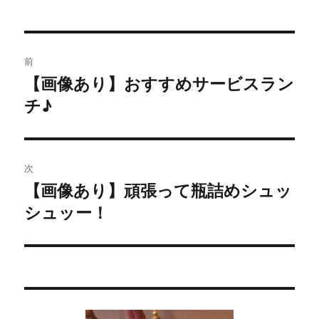
投
前
稿
【画像あり】おすすめサービスラン
過
チ♪
去
ナ
の
ビ
投
稿:
ゲ
次
【画像あり】頑張って瓶詰めシュッ
次
ー
シュッー！
の
シ
投
稿:
ョ
ン