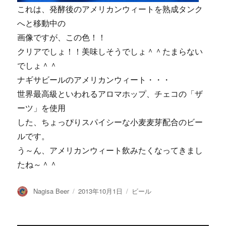
これは、発酵後のアメリカンウィートを熟成タンク
へと移動中の
画像ですが、この色！！
クリアでしょ！！美味しそうでしょ＾＾たまらない
でしょ＾＾
ナギサビールのアメリカンウィート・・・
世界最高級といわれるアロマホップ、チェコの「ザ
ーツ」を使用
した、ちょっぴりスパイシーな小麦麦芽配合のビー
ルです。
う～ん、アメリカンウィート飲みたくなってきまし
たね～＾＾
投
投
カ
Nagisa Beer
2013年10月1日
ビール
稿
稿
テ
者
日:
ゴ
リ