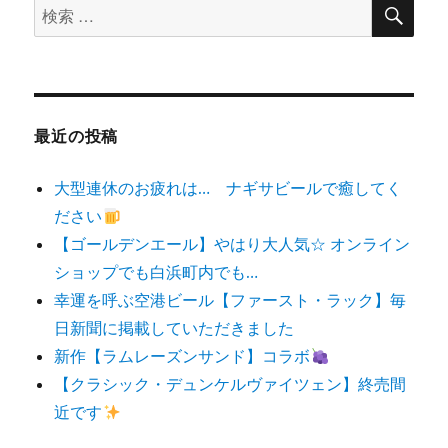
検
検
索
索
対
象:
最近の投稿
大型連休のお疲れは… ナギサビールで癒してく
ださい
【ゴールデンエール】やはり大人気☆ オンライン
ショップでも白浜町内でも…
幸運を呼ぶ空港ビール【ファースト・ラック】毎
日新聞に掲載していただきました
新作【ラムレーズンサンド】コラボ
【クラシック・デュンケルヴァイツェン】終売間
近です