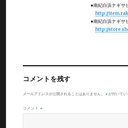
●南紀白浜ナギサ
http://item.ra
●南紀白浜ナギサビ
http://store.s
コメントを残す
メールアドレスが公開されることはありません。
※
が付いてい
コメント
※