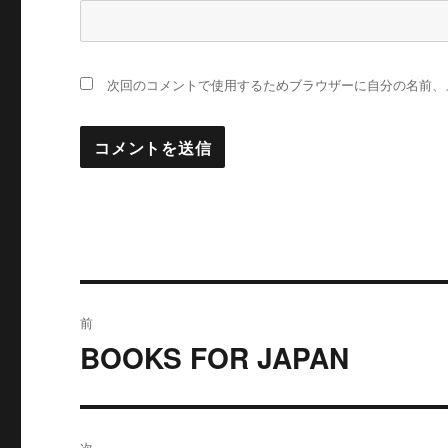
次回のコメントで使用するためブラウザーに自分の名前、
投
前
稿
BOOKS FOR JAPAN
過
去
ナ
の
ビ
投
次