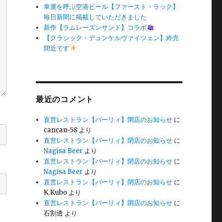
幸運を呼ぶ空港ビール【ファースト・ラック】
毎日新聞に掲載していただきました
新作【ラムレーズンサンド】コラボ
【クラシック・デュンケルヴァイツェン】終売
間近です
最近のコメント
直営レストラン【バーリィ】閉店のお知らせ
に
cancan-58
より
直営レストラン【バーリィ】閉店のお知らせ
に
Nagisa Beer
より
直営レストラン【バーリィ】閉店のお知らせ
に
Nagisa Beer
より
直営レストラン【バーリィ】閉店のお知らせ
に
K.Kubo
より
直営レストラン【バーリィ】閉店のお知らせ
に
石割透
より