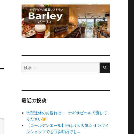
検
検
索
索
対
象:
最近の投稿
大型連休のお疲れは… ナギサビールで癒して
ください
【ゴールデンエール】やはり大人気☆ オンライ
ンショップでも白浜町内でも…