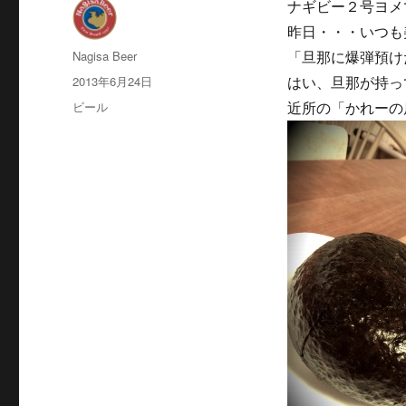
ナギビー２号ヨメ
昨日・・・いつも
投
Nagisa Beer
「旦那に爆弾預け
稿
投
2013年6月24日
はい、旦那が持っ
者
稿
カ
ビール
近所の「かれーの
日:
テ
ゴ
リ
ー