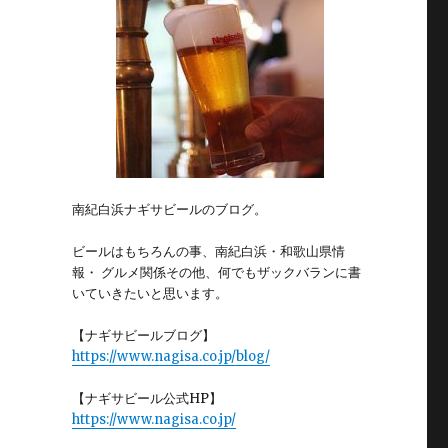
南紀白浜ナギサビールのブログ。
ビールはもちろんの事、南紀白浜・和歌山県情
報・ グルメ関係その他、何でもザックバランに書
いていきたいと思います。
【ナギサビールブログ】
https://www.nagisa.co.jp/blog/
【ナギサビール公式HP】
https://www.nagisa.co.jp/