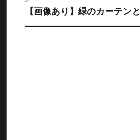
稿:
ゲ
【画像あり】緑のカーテン
次
の
ー
投
シ
稿:
ョ
ン