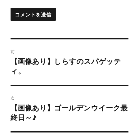
投
前
稿
【画像あり】しらすのスパゲッテ
過
ィ。
去
ナ
の
ビ
投
稿:
ゲ
次
【画像あり】ゴールデンウイーク最
次
ー
終日～♪
の
シ
投
稿:
ョ