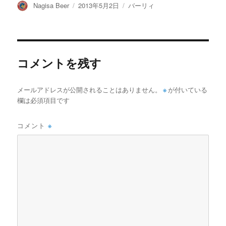
投
投
カ
Nagisa Beer
2013年5月2日
バーリィ
稿
稿
テ
者
日:
ゴ
リ
ー
コメントを残す
メールアドレスが公開されることはありません。
※
が付いている
欄は必須項目です
コメント
※