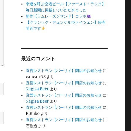
幸運を呼ぶ空港ビール【ファースト・ラック】
毎日新聞に掲載していただきました
新作【ラムレーズンサンド】コラボ
【クラシック・デュンケルヴァイツェン】終売
間近です
最近のコメント
直営レストラン【バーリィ】閉店のお知らせ
に
cancan-58
より
直営レストラン【バーリィ】閉店のお知らせ
に
Nagisa Beer
より
直営レストラン【バーリィ】閉店のお知らせ
に
Nagisa Beer
より
直営レストラン【バーリィ】閉店のお知らせ
に
K.Kubo
より
直営レストラン【バーリィ】閉店のお知らせ
に
石割透
より