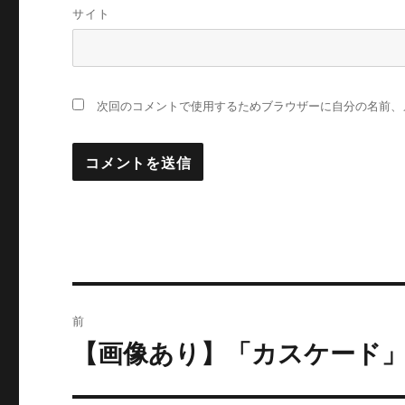
サイト
次回のコメントで使用するためブラウザーに自分の名前、
投
前
稿
【画像あり】「カスケード
過
去
ナ
の