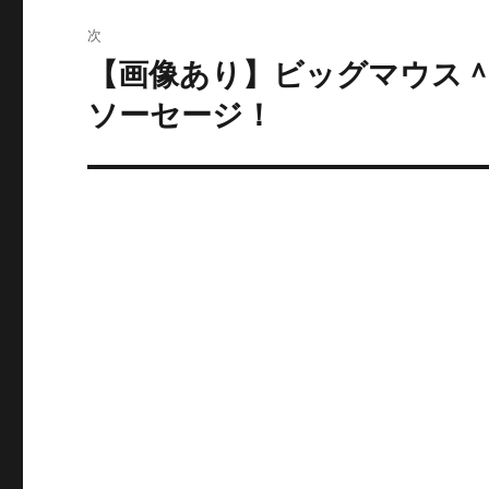
ビ
投
次
稿:
ゲ
【画像あり】ビッグマウス
次
の
ー
ソーセージ！
投
シ
稿:
ョ
ン