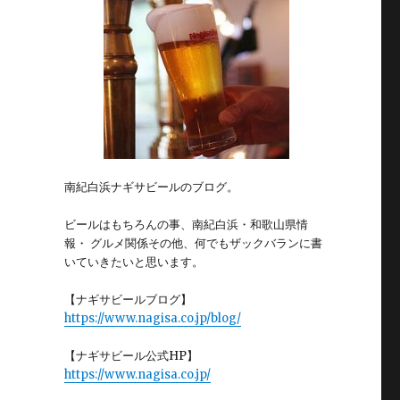
南紀白浜ナギサビールのブログ。
ビールはもちろんの事、南紀白浜・和歌山県情
報・ グルメ関係その他、何でもザックバランに書
いていきたいと思います。
【ナギサビールブログ】
https://www.nagisa.co.jp/blog/
【ナギサビール公式HP】
https://www.nagisa.co.jp/