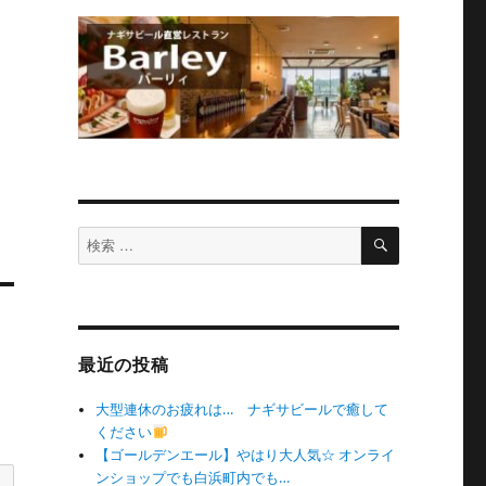
検
検
索
索
対
象:
最近の投稿
大型連休のお疲れは… ナギサビールで癒して
ください
【ゴールデンエール】やはり大人気☆ オンライ
ンショップでも白浜町内でも…