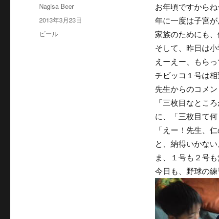
投
Nagisa Beer
お年頃ですからね
稿
投
2013年3月23日
年に一度は子宮が
者
稿
カ
ビール
家族のためにも、
日:
テ
そして、昨日は小
ゴ
えーえー、もらっ
リ
ー
チビッコ１号は相
先生からのコメン
「三枚目なところ
に、「三枚目て何
「えー！先生、仁
と、納得いかない
ま、１号も２号も
今日も、野球の練