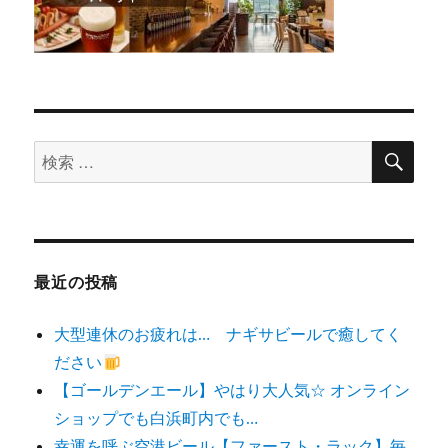
検
検
索
索
対
象:
最近の投稿
大型連休のお疲れは… ナギサビールで癒してく
ださい
【ゴールデンエール】やはり大人気☆ オンライン
ショップでも白浜町内でも…
幸運を呼ぶ空港ビール【ファースト・ラック】毎