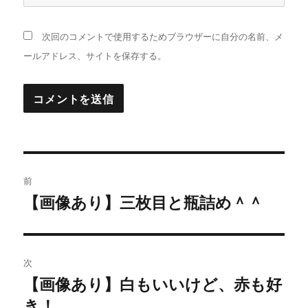
次回のコメントで使用するためブラウザーに自分の名前、メ
ールアドレス、サイトを保存する。
投
前
稿
【画像あり】三枚目と瓶詰め＾＾
過
去
ナ
の
ビ
投
次
稿:
ゲ
【画像あり】白もいいけど、赤も好
次
き！
の