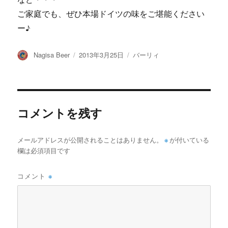
ご家庭でも、ぜひ本場ドイツの味をご堪能ください
ー♪
投
投
カ
Nagisa Beer
2013年3月25日
バーリィ
稿
稿
テ
者
日:
ゴ
リ
ー
コメントを残す
メールアドレスが公開されることはありません。
※
が付いている
欄は必須項目です
コメント
※