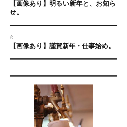
稿
【画像あり】明るい新年と、お知ら
過
せ。
去
ナ
の
ビ
投
稿:
ゲ
次
【画像あり】謹賀新年・仕事始め。
次
ー
の
シ
投
稿:
ョ
ン