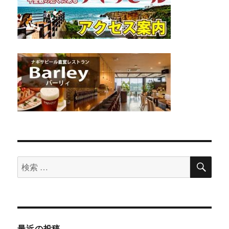
検
検
索
索
対
象:
最近の投稿