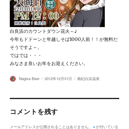
白良浜のカウントダウン花火～♪
今年もドドーンと年越しそば1000人前！！が無料だ
そうですよ～。
ではでは・・・
みなさま良いお年をお迎えください。
投
投
カ
Nagisa Beer
2012年12月31日
南紀白浜温泉
稿
稿
テ
者
日:
ゴ
リ
ー
コメントを残す
メールアドレスが公開されることはありません。
※
が付いている