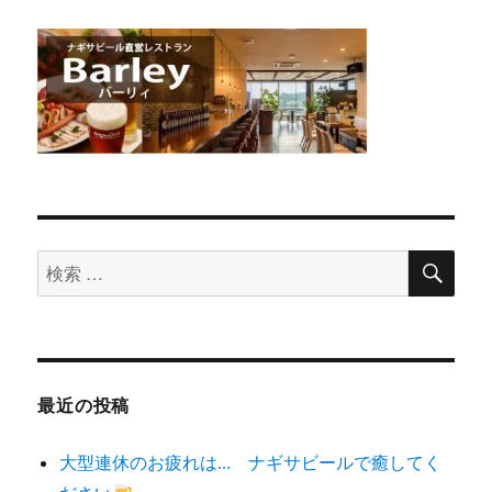
検
検
索
索
対
象:
最近の投稿
大型連休のお疲れは… ナギサビールで癒してく