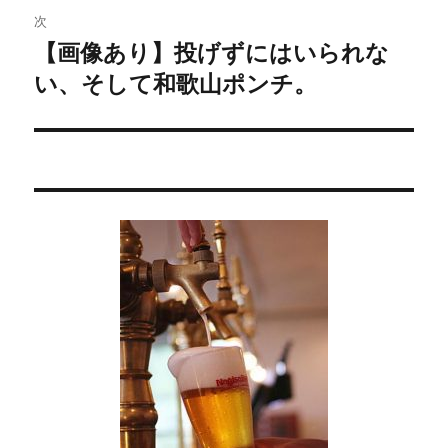
稿:
ゲ
次
【画像あり】投げずにはいられな
次
ー
い、そして和歌山ポンチ。
の
シ
投
稿:
ョ
ン