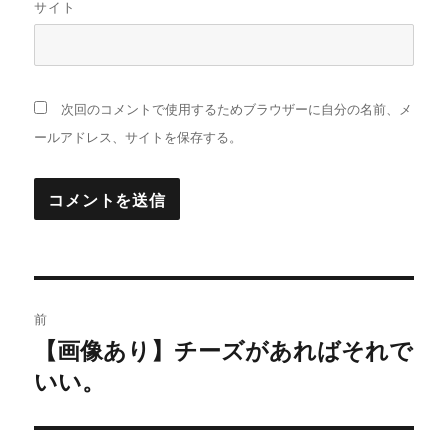
サイト
次回のコメントで使用するためブラウザーに自分の名前、メ
ールアドレス、サイトを保存する。
投
前
稿
【画像あり】チーズがあればそれで
過
いい。
去
ナ
の
ビ
投