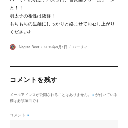
と！！
明太子の相性は抜群！
もちもちの生麺にしっかりと絡ませてお召し上がり
ください♪
投
投
カ
Nagisa Beer
2012年9月1日
バーリィ
稿
稿
テ
者
日:
ゴ
リ
ー
コメントを残す
メールアドレスが公開されることはありません。
※
が付いている
欄は必須項目です
コメント
※