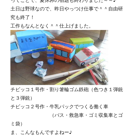
ってことで、夏休みの宿題も終わりました～～♪
土日は野球なので、昨日やっつけ仕事で＾＾自由研
究も終了！
工作もなんとなく＾＾仕上げました。
チビッコ１号作・割り箸輪ゴム鉄砲（色つき１弾銃
と３弾銃）
チビッコ２号作・牛乳パックでつくる働く車
（バス・救急車・ゴミ収集車とゴ
ミ袋）
ま、こんなもんですよねー♪