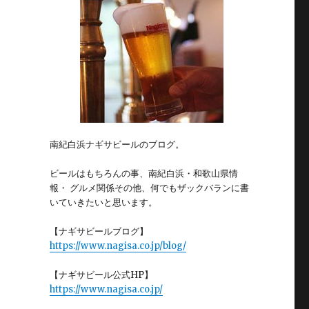
南紀白浜ナギサビールのブログ。
ビールはもちろんの事、南紀白浜・和歌山県情
報・ グルメ関係その他、何でもザックバランに書
いていきたいと思います。
【ナギサビールブログ】
https://www.nagisa.co.jp/blog/
【ナギサビール公式HP】
https://www.nagisa.co.jp/