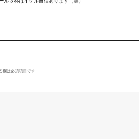
ール３杯はイケル自信あります（笑）
る欄は必須項目です