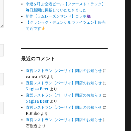
幸運を呼ぶ空港ビール【ファースト・ラック】
毎日新聞に掲載していただきました
新作【ラムレーズンサンド】コラボ
【クラシック・デュンケルヴァイツェン】終売
間近です
最近のコメント
直営レストラン【バーリィ】閉店のお知らせ
に
cancan-58
より
直営レストラン【バーリィ】閉店のお知らせ
に
Nagisa Beer
より
直営レストラン【バーリィ】閉店のお知らせ
に
Nagisa Beer
より
直営レストラン【バーリィ】閉店のお知らせ
に
K.Kubo
より
直営レストラン【バーリィ】閉店のお知らせ
に
石割透
より