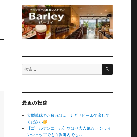
検
検
索
索
対
象:
最近の投稿
大型連休のお疲れは… ナギサビールで癒して
ください
【ゴールデンエール】やはり大人気☆ オンライ
ンショップでも白浜町内でも…