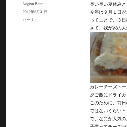
投
Nagisa Beer
長い長い夏休みと
稿
投
2012年8月31日
今年は９月１日が
者
稿
カ
バーリィ
ってことで、３日
日:
テ
さて、我が家の人
ゴ
リ
ー
カレーチーズトー
夕ご飯にドライカ
このために、前日
ではないくらい＾
で、なにが人気の
子供ってチーズが