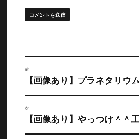
投
前
稿
【画像あり】プラネタリウ
過
去
ナ
の
ビ
投
次
稿:
ゲ
【画像あり】やっつけ＾＾工
次
の
ー
投