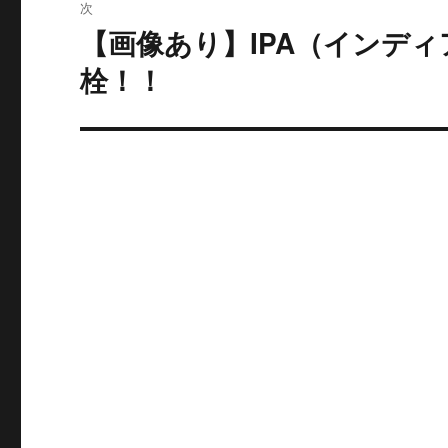
次
稿:
ゲ
【画像あり】IPA（インデ
次
の
ー
栓！！
投
シ
稿:
ョ
ン