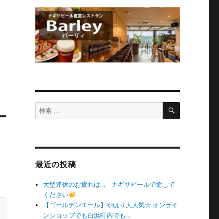
検
検
索
索
対
象:
最近の投稿
大型連休のお疲れは… ナギサビールで癒して
ください
【ゴールデンエール】やはり大人気☆ オンライ
ンショップでも白浜町内でも…