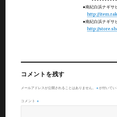
●南紀白浜ナギサ
http://item.ra
●南紀白浜ナギサビ
http://store.s
コメントを残す
メールアドレスが公開されることはありません。
※
が付いてい
コメント
※