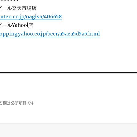
ビール楽天市場店
kuten.co.jp/nagisa/406658
ールYahoo!店
hopping.yahoo.co.jp/beer/a5aea5d5a5.html
る欄は必須項目です