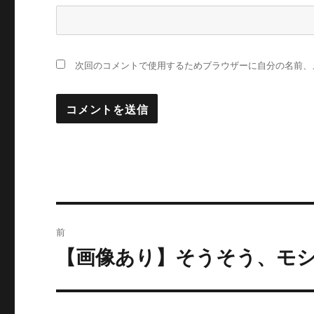
次回のコメントで使用するためブラウザーに自分の名前、
投
前
稿
【画像あり】そうそう、モ
過
去
ナ
の
ビ
投