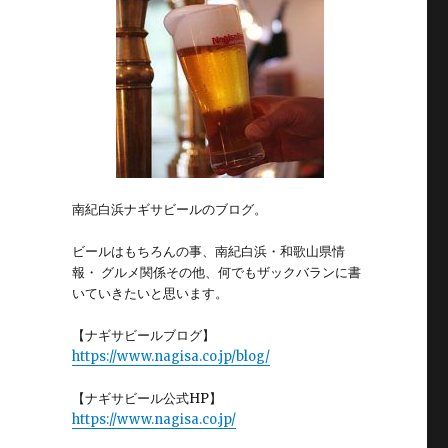
南紀白浜ナギサビールのブログ。
ビールはもちろんの事、南紀白浜・和歌山県情
報・ グルメ関係その他、何でもザックバランに書
いていきたいと思います。
【ナギサビールブログ】
https://www.nagisa.co.jp/blog/
【ナギサビール公式HP】
https://www.nagisa.co.jp/