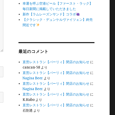
幸運を呼ぶ空港ビール【ファースト・ラック】
毎日新聞に掲載していただきました
新作【ラムレーズンサンド】コラボ
【クラシック・デュンケルヴァイツェン】終売
間近です
最近のコメント
直営レストラン【バーリィ】閉店のお知らせ
に
cancan-58
より
直営レストラン【バーリィ】閉店のお知らせ
に
Nagisa Beer
より
直営レストラン【バーリィ】閉店のお知らせ
に
Nagisa Beer
より
直営レストラン【バーリィ】閉店のお知らせ
に
K.Kubo
より
直営レストラン【バーリィ】閉店のお知らせ
に
石割透
より