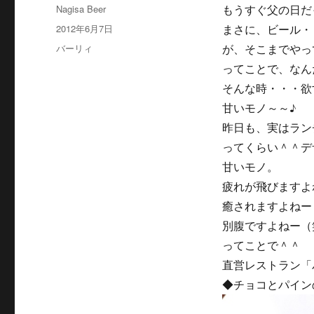
投
Nagisa Beer
もうすぐ父の日だ
稿
投
2012年6月7日
まさに、ビール・
者
稿
カ
バーリィ
が、そこまでやっ
日:
テ
ってことで、なん
ゴ
そんな時・・・欲
リ
ー
甘いモノ～～♪
昨日も、実はラン
ってくらい＾＾デ
甘いモノ。
疲れが飛びますよ
癒されますよねー
別腹ですよねー（
ってことで＾＾
直営レストラン「
◆チョコとパイ