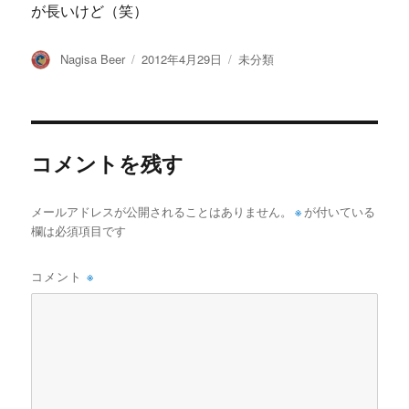
が長いけど（笑）
投
投
カ
Nagisa Beer
2012年4月29日
未分類
稿
稿
テ
者
日:
ゴ
リ
ー
コメントを残す
メールアドレスが公開されることはありません。
※
が付いている
欄は必須項目です
コメント
※