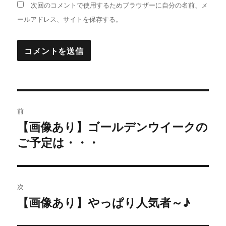
次回のコメントで使用するためブラウザーに自分の名前、メ
ールアドレス、サイトを保存する。
投
前
稿
【画像あり】ゴールデンウイークの
過
ご予定は・・・
去
ナ
の
ビ
投
稿:
ゲ
次
【画像あり】やっぱり人気者～♪
次
ー
の