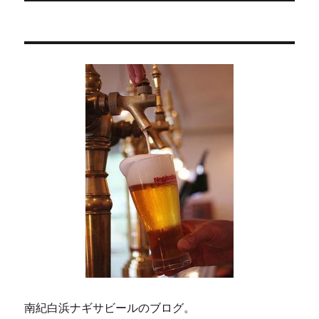
シ
投
稿:
ョ
ン
南紀白浜ナギサビールのブログ。