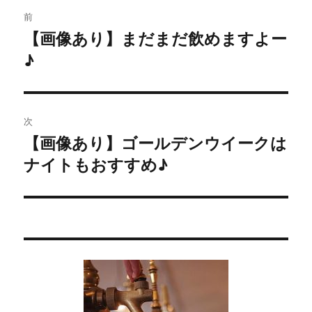
投
前
稿
【画像あり】まだまだ飲めますよー
過
♪
去
ナ
の
ビ
投
稿:
ゲ
次
【画像あり】ゴールデンウイークは
次
ー
ナイトもおすすめ♪
の
シ
投
稿:
ョ
ン