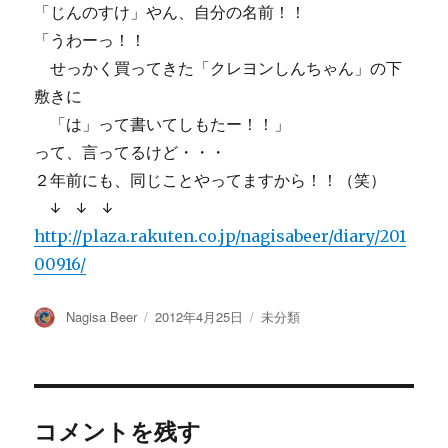
「じんのすけ」やん、自分の名前！！
「うわーっ！！
せっかく買ってきた「クレヨンしんちゃん」の下
敷きに
「は」って書いてしもたー！！」
って、言ってるけど・・・
２年前にも、同じことやってますから！！（笑）
↓ ↓ ↓
http://plaza.rakuten.co.jp/nagisabeer/diary/201
00916/
投
投
カ
Nagisa Beer
2012年4月25日
未分類
稿
稿
テ
者
日:
ゴ
リ
ー
コメントを残す