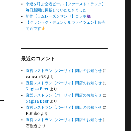
幸運を呼ぶ空港ビール【ファースト・ラック】
毎日新聞に掲載していただきました
新作【ラムレーズンサンド】コラボ
【クラシック・デュンケルヴァイツェン】終売
間近です
最近のコメント
直営レストラン【バーリィ】閉店のお知らせ
に
cancan-58
より
直営レストラン【バーリィ】閉店のお知らせ
に
Nagisa Beer
より
直営レストラン【バーリィ】閉店のお知らせ
に
Nagisa Beer
より
直営レストラン【バーリィ】閉店のお知らせ
に
K.Kubo
より
直営レストラン【バーリィ】閉店のお知らせ
に
石割透
より