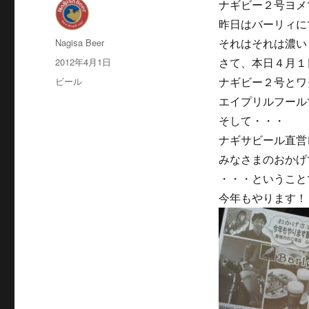
ナギビー２号ヨメ
昨日はバーリィに
投
Nagisa Beer
それはそれは濃い
稿
投
2012年4月1日
さて、本日４月１
者
稿
カ
ビール
ナギビー２号とワ
日:
テ
エイプリルフール
ゴ
そして・・・
リ
ー
ナギサビール直営
みなさまのおかげ
・・・ということ
今年もやります！