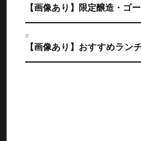
稿
【画像あり】限定醸造・ゴ
過
去
ナ
の
ビ
投
次
稿:
ゲ
【画像あり】おすすめランチ
次
の
ー
投
シ
稿:
ョ
ン