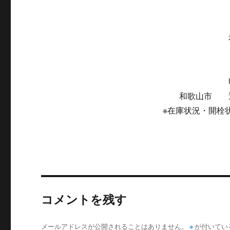
まつや
福亀堂 大
三段壁み
明光バス
和歌山市 近
※在庫状況・開栓
コメントを残す
メールアドレスが公開されることはありません。
※
が付いてい