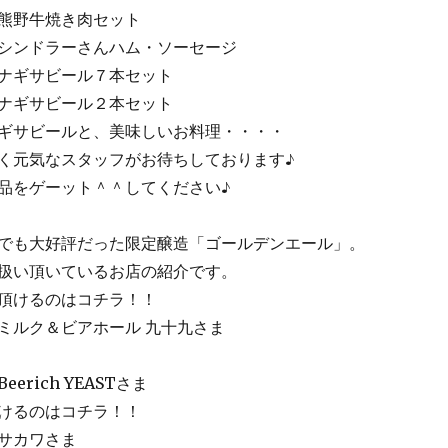
焼き肉セット
ーさんハム・ソーセージ
ール７本セット
ール２本セット
サビールと、美味しいお料理・・・・
元気なスタッフがお待ちしております♪
品をゲーット＾＾してください♪
でも大好評だった限定醸造「ゴールデンエール」。
扱い頂いているお店の紹介です。
頂けるのはコチラ！！
ク＆ビアホール 九十九さま
ich YEASTさま
けるのはコチラ！！
カワさま