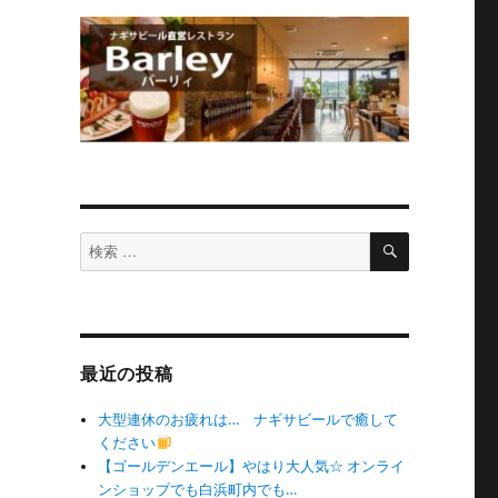
検
検
索
索
対
象:
最近の投稿
大型連休のお疲れは… ナギサビールで癒して
ください
【ゴールデンエール】やはり大人気☆ オンライ
ンショップでも白浜町内でも…