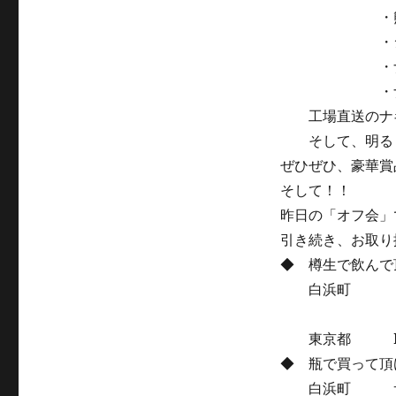
・熊野牛
・シンドラ
・ナギサビ
・ナギサビ
工場直送のナギ
そして、明るく
ぜひぜひ、豪華賞
そして！！
昨日の「オフ会」
引き続き、お取り
◆ 樽生で飲んで
白浜町 ミル
東京都 Beer
◆ 瓶で買って頂
白浜町 サ