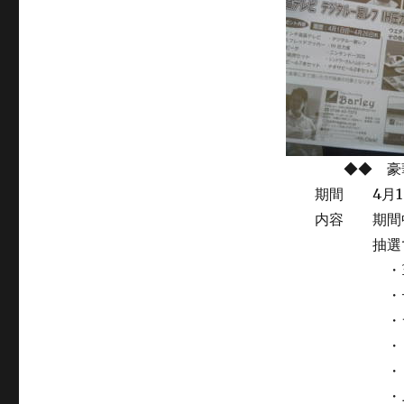
◆◆ 豪華プ
期間 4月1日
内容 期間中お
抽選で豪華
・32イン
・デジタ
・ライスブ
・ＩＨ
・ＰＳＰ
・ニンテ