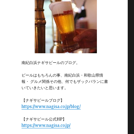
南紀白浜ナギサビールのブログ。
ビールはもちろんの事、南紀白浜・和歌山県情
報・ グルメ関係その他、何でもザックバランに書
いていきたいと思います。
【ナギサビールブログ】
https://www.nagisa.co.jp/blog/
【ナギサビール公式HP】
https://www.nagisa.co.jp/