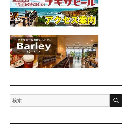
検
検
索
索
対
象: