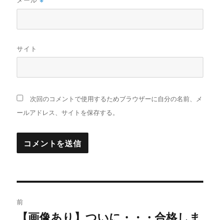
※
サイト
次回のコメントで使用するためブラウザーに自分の名前、メ
ールアドレス、サイトを保存する。
投
前
稿
【画像あり】ついに・・・合格しま
過