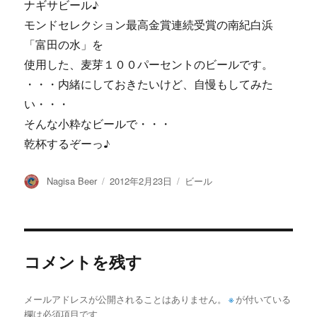
ナギサビール♪
モンドセレクション最高金賞連続受賞の南紀白浜
「富田の水」を
使用した、麦芽１００パーセントのビールです。
・・・内緒にしておきたいけど、自慢もしてみた
い・・・
そんな小粋なビールで・・・
乾杯するぞーっ♪
投
投
カ
Nagisa Beer
2012年2月23日
ビール
稿
稿
テ
者
日:
ゴ
リ
ー
コメントを残す
メールアドレスが公開されることはありません。
※
が付いている
欄は必須項目です