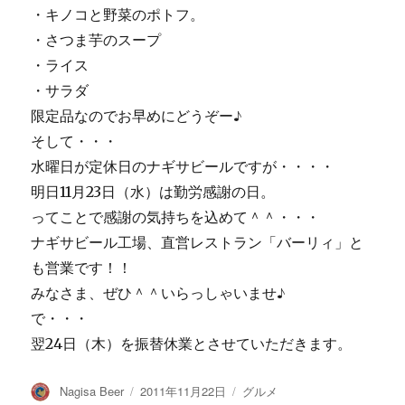
・キノコと野菜のポトフ。
・さつま芋のスープ
・ライス
・サラダ
限定品なのでお早めにどうぞー♪
そして・・・
水曜日が定休日のナギサビールですが・・・・
明日11月23日（水）は勤労感謝の日。
ってことで感謝の気持ちを込めて＾＾・・・
ナギサビール工場、直営レストラン「バーリィ」と
も営業です！！
みなさま、ぜひ＾＾いらっしゃいませ♪
で・・・
翌24日（木）を振替休業とさせていただきます。
投
投
カ
Nagisa Beer
2011年11月22日
グルメ