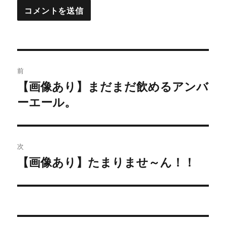
投
前
稿
【画像あり】まだまだ飲めるアンバ
過
ーエール。
去
ナ
の
ビ
投
稿:
ゲ
次
【画像あり】たまりませ～ん！！
次
ー
の
シ
投
稿:
ョ