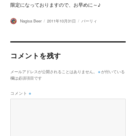
限定になっておりますので、お早めに～♪
投
投
カ
Nagisa Beer
2011年10月31日
バーリィ
稿
稿
テ
者
日:
ゴ
リ
ー
コメントを残す
メールアドレスが公開されることはありません。
※
が付いている
欄は必須項目です
コメント
※