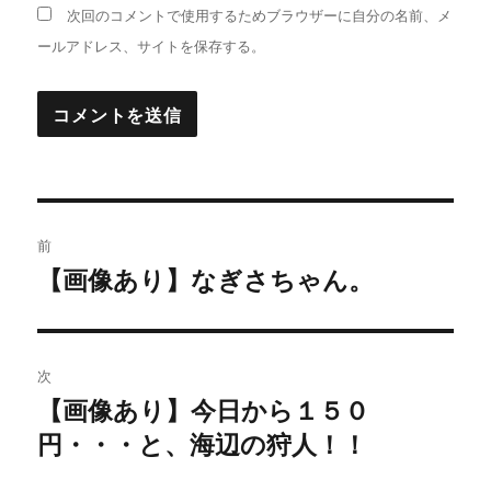
次回のコメントで使用するためブラウザーに自分の名前、メ
ールアドレス、サイトを保存する。
投
前
稿
【画像あり】なぎさちゃん。
過
去
ナ
の
ビ
投
次
稿:
ゲ
【画像あり】今日から１５０
次
円・・・と、海辺の狩人！！
の
ー
投