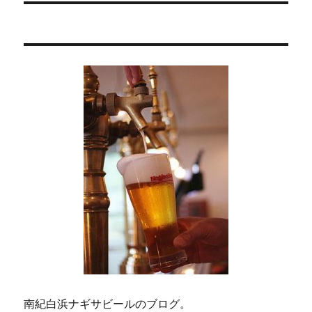
シ
稿:
ョ
ン
南紀白浜ナギサビールのブログ。