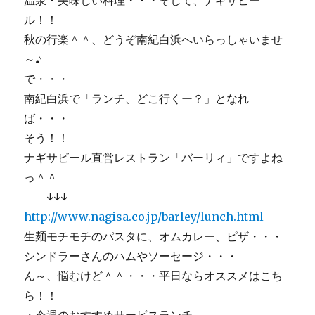
温泉・美味しい料理・・・そして、ナギサビー
ル！！
秋の行楽＾＾、どうぞ南紀白浜へいらっしゃいませ
～♪
で・・・
南紀白浜で「ランチ、どこ行くー？」となれ
ば・・・
そう！！
ナギサビール直営レストラン「バーリィ」ですよね
っ＾＾
↓↓↓
http://www.nagisa.co.jp/barley/lunch.html
生麺モチモチのパスタに、オムカレー、ピザ・・・
シンドラーさんのハムやソーセージ・・・
ん～、悩むけど＾＾・・・平日ならオススメはこち
ら！！