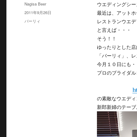
投
Nagisa Beer
ウエディングシー
稿
投
2011年9月26日
最近は、アットホ
者
稿
カ
バーリィ
レストランウエデ
日:
テ
と言えば・・・
ゴ
そう！！
リ
ー
ゆったりとした店
「バーリィ」、レ
今月１０日にも・
プロのブライダル
↓
h
の素敵なウエディ
新郎新婦のテーブ