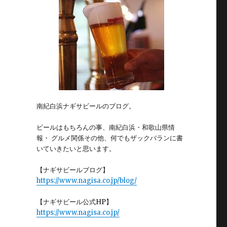
南紀白浜ナギサビールのブログ。
ビールはもちろんの事、南紀白浜・和歌山県情
報・ グルメ関係その他、何でもザックバランに書
いていきたいと思います。
【ナギサビールブログ】
https://www.nagisa.co.jp/blog/
【ナギサビール公式HP】
https://www.nagisa.co.jp/