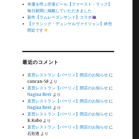
幸運を呼ぶ空港ビール【ファースト・ラック】
毎日新聞に掲載していただきました
新作【ラムレーズンサンド】コラボ
【クラシック・デュンケルヴァイツェン】終売
間近です
最近のコメント
直営レストラン【バーリィ】閉店のお知らせ
に
cancan-58
より
直営レストラン【バーリィ】閉店のお知らせ
に
Nagisa Beer
より
直営レストラン【バーリィ】閉店のお知らせ
に
Nagisa Beer
より
直営レストラン【バーリィ】閉店のお知らせ
に
K.Kubo
より
直営レストラン【バーリィ】閉店のお知らせ
に
石割透
より