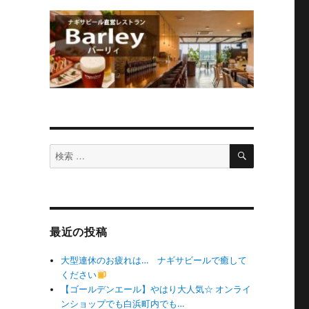
検
検
索
索
対
象:
最近の投稿
大型連休のお疲れは… ナギサビールで癒して
ください
【ゴールデンエール】やはり大人気☆ オンライ
ンショップでも白浜町内でも…