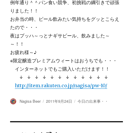
例年通り＾＾パン食い競争、初挑戦の綱引きで頑張
りました！！
お弁当の時、ビール飲みたい気持ちをグッとこらえ
たので・・・
夜はプッハ～っとナギサビール、飲みました～
～！！
お疲れ様～♪
※限定醸造プレミアムウィートはおうちでも・・・
インターネットでもご購入いただけます！！
↓ ↓ ↓ ↓ ↓ ↓ ↓ ↓ ↓ ↓ ↓ ↓
http://item.rakuten.co.jp/nagisa/pw-10/
投
投
カ
Nagisa Beer
2011年9月24日
今日の出来事・・
稿
稿
テ
者
日:
ゴ
リ
ー