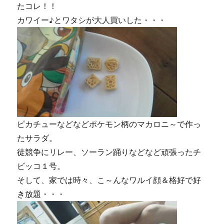
たコレ！！
カワイー♪とワタシが大人買いした・・・
ピカチューなどなどポケモン柄のマカロニ～で作っ
たサラダ。
徒競争にリレー、ソーラン踊りなどなど頑張ったチ
ビッコ１号。
そして、家では時々、こ～んなワルイ顔＆格好で好
き放題・・・