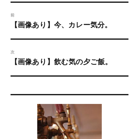
投
前
稿
【画像あり】今、カレー気分。
過
去
ナ
の
ビ
投
次
稿:
ゲ
【画像あり】飲む気の夕ご飯。
次
の
ー
投
シ
稿:
ョ
ン