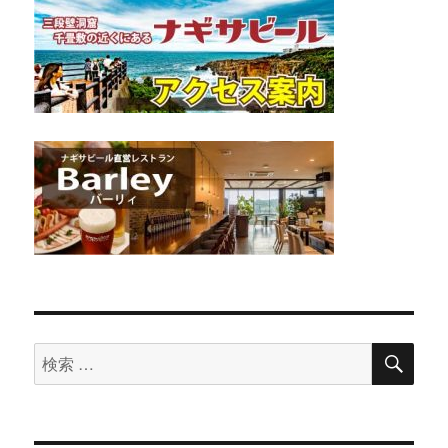
検
検
索
索
対
象: