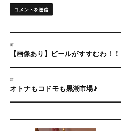
投
前
稿
【画像あり】ビールがすすむわ！！
過
去
ナ
の
ビ
投
次
稿:
ゲ
オトナもコドモも黒潮市場♪
次
の
ー
投
シ
稿:
ョ