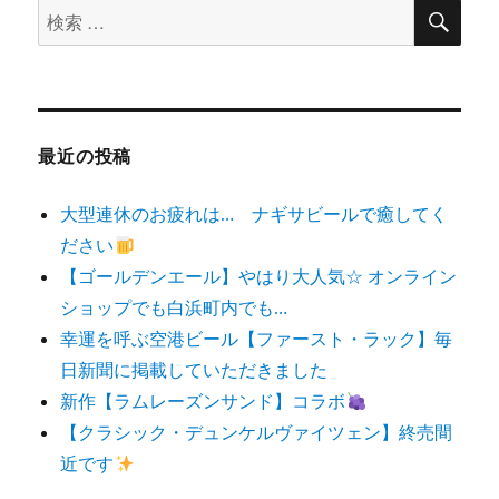
検
検
索
索
対
象:
最近の投稿
大型連休のお疲れは… ナギサビールで癒してく
ださい
【ゴールデンエール】やはり大人気☆ オンライン
ショップでも白浜町内でも…
幸運を呼ぶ空港ビール【ファースト・ラック】毎
日新聞に掲載していただきました
新作【ラムレーズンサンド】コラボ
【クラシック・デュンケルヴァイツェン】終売間
近です