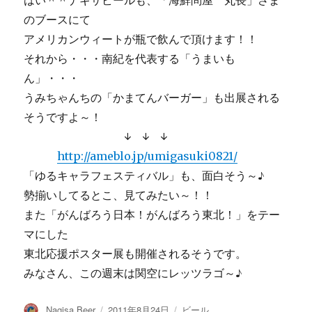
はい＾＾ナギサビールも、「海鮮問屋 丸長」さま
のブースにて
アメリカンウィートが瓶で飲んで頂けます！！
それから・・・南紀を代表する「うまいも
ん」・・・
うみちゃんちの「かまてんバーガー」も出展される
そうですよ～！
↓ ↓ ↓
http://ameblo.jp/umigasuki0821/
「ゆるキャラフェスティバル」も、面白そう～♪
勢揃いしてるとこ、見てみたい～！！
また「がんばろう日本！がんばろう東北！」をテー
マにした
東北応援ポスター展も開催されるそうです。
みなさん、この週末は関空にレッツラゴ～♪
投
投
カ
Nagisa Beer
2011年8月24日
ビール