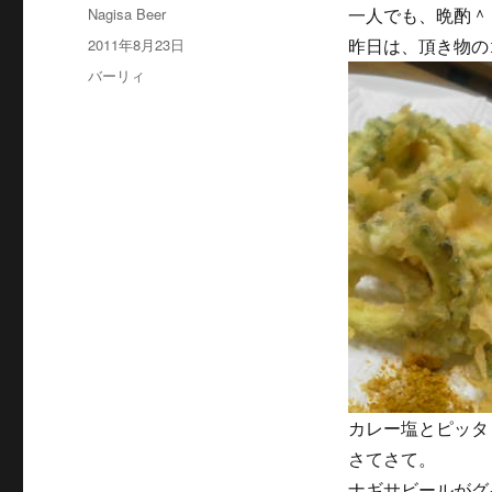
投
Nagisa Beer
一人でも、晩酌＾
稿
投
2011年8月23日
昨日は、頂き物の
者
稿
カ
バーリィ
日:
テ
ゴ
リ
ー
カレー塩とピッタ
さてさて。
ナギサビールがグ