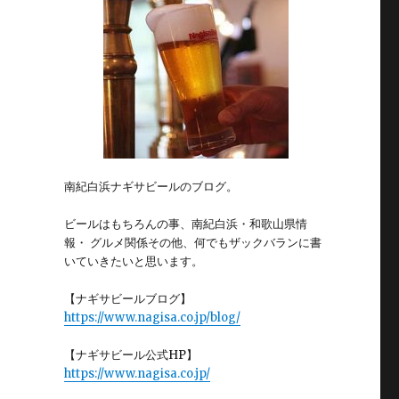
南紀白浜ナギサビールのブログ。
ビールはもちろんの事、南紀白浜・和歌山県情
報・ グルメ関係その他、何でもザックバランに書
いていきたいと思います。
【ナギサビールブログ】
https://www.nagisa.co.jp/blog/
【ナギサビール公式HP】
https://www.nagisa.co.jp/