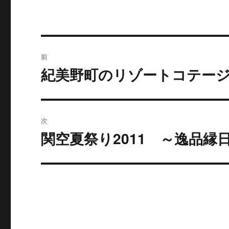
投
前
稿
紀美野町のリゾートコテージ
過
去
ナ
の
ビ
投
次
稿:
ゲ
関空夏祭り2011 ～逸品縁
次
の
ー
投
シ
稿:
ョ
ン