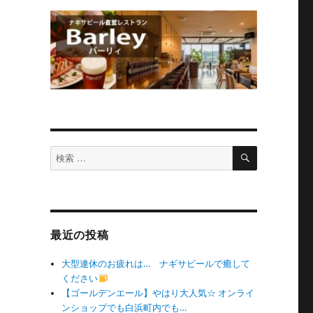
検
検
索
索
対
象:
最近の投稿
大型連休のお疲れは… ナギサビールで癒して
ください
【ゴールデンエール】やはり大人気☆ オンライ
ンショップでも白浜町内でも…