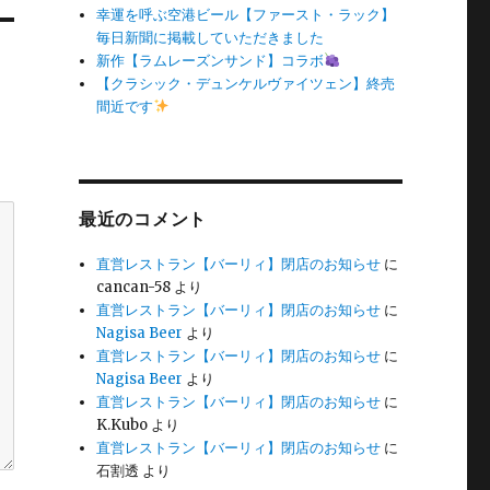
幸運を呼ぶ空港ビール【ファースト・ラック】
毎日新聞に掲載していただきました
新作【ラムレーズンサンド】コラボ
【クラシック・デュンケルヴァイツェン】終売
間近です
最近のコメント
直営レストラン【バーリィ】閉店のお知らせ
に
cancan-58
より
直営レストラン【バーリィ】閉店のお知らせ
に
Nagisa Beer
より
直営レストラン【バーリィ】閉店のお知らせ
に
Nagisa Beer
より
直営レストラン【バーリィ】閉店のお知らせ
に
K.Kubo
より
直営レストラン【バーリィ】閉店のお知らせ
に
石割透
より