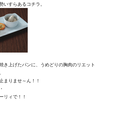
勢いすらあるコチラ。
焼き上げたパンに、うめどりの胸肉のリエット
。
止まりませ～ん！！
・
ーリィで！！