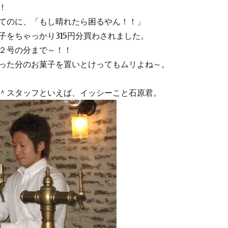
！
てのに、「もし晴れたら困るやん！！」
子をちゃっかり315円分買わされました。
２号の分まで～！！
った分のお菓子を置いとけってもムリよね～。
＾スタッフといえば、イッシーこと石原君。