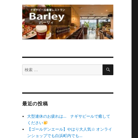
検
検
索
索
対
象:
最近の投稿
大型連休のお疲れは… ナギサビールで癒して
ください
【ゴールデンエール】やはり大人気☆ オンライ
ンショップでも白浜町内でも…