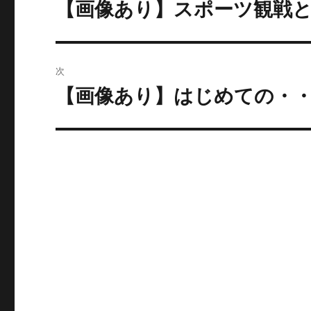
稿
【画像あり】スポーツ観戦と
過
去
ナ
の
ビ
投
次
稿:
ゲ
【画像あり】はじめての・
次
の
ー
投
シ
稿:
ョ
ン