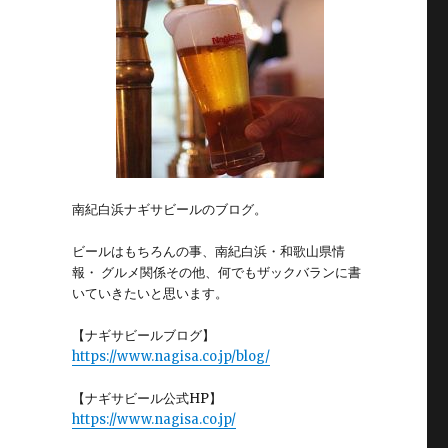
南紀白浜ナギサビールのブログ。
ビールはもちろんの事、南紀白浜・和歌山県情
報・ グルメ関係その他、何でもザックバランに書
いていきたいと思います。
【ナギサビールブログ】
https://www.nagisa.co.jp/blog/
【ナギサビール公式HP】
https://www.nagisa.co.jp/