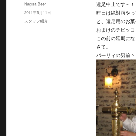
投
Nagisa Beer
遠足中止です～！
稿
投
2011年5月11日
昨日は絶対雨やっ
者
稿
カ
スタッフ紹介
と、遠足用のお菓
日:
テ
おまけのチビッコ
ゴ
この前の延期にな
リ
ー
さて。
バーリィの男前＾