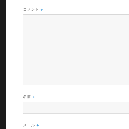
コメント
※
名前
※
メール
※