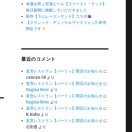
幸運を呼ぶ空港ビール【ファースト・ラック】
毎日新聞に掲載していただきました
新作【ラムレーズンサンド】コラボ
【クラシック・デュンケルヴァイツェン】終売
間近です
最近のコメント
直営レストラン【バーリィ】閉店のお知らせ
に
cancan-58
より
直営レストラン【バーリィ】閉店のお知らせ
に
Nagisa Beer
より
直営レストラン【バーリィ】閉店のお知らせ
に
Nagisa Beer
より
直営レストラン【バーリィ】閉店のお知らせ
に
K.Kubo
より
直営レストラン【バーリィ】閉店のお知らせ
に
石割透
より