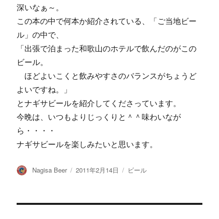
深いなぁ～。
この本の中で何本か紹介されている、「ご当地ビー
ル」の中で、
「出張で泊まった和歌山のホテルで飲んだのがこの
ビール。
ほどよいこくと飲みやすさのバランスがちょうど
よいですね。」
とナギサビールを紹介してくださっています。
今晩は、いつもよりじっくりと＾＾味わいなが
ら・・・・
ナギサビールを楽しみたいと思います。
投
投
カ
Nagisa Beer
2011年2月14日
ビール
稿
稿
テ
者
日:
ゴ
リ
ー