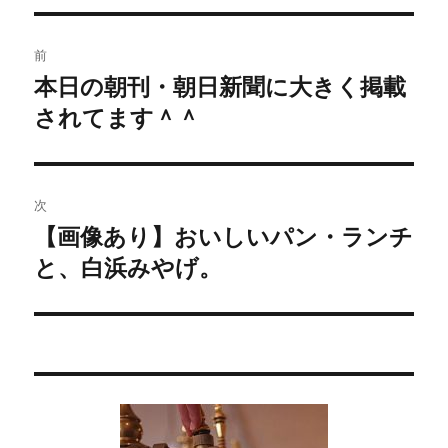
投
前
稿
本日の朝刊・朝日新聞に大きく掲載
過
されてます＾＾
去
ナ
の
ビ
投
稿:
ゲ
次
【画像あり】おいしいパン・ランチ
次
ー
と、白浜みやげ。
の
シ
投
稿:
ョ
ン