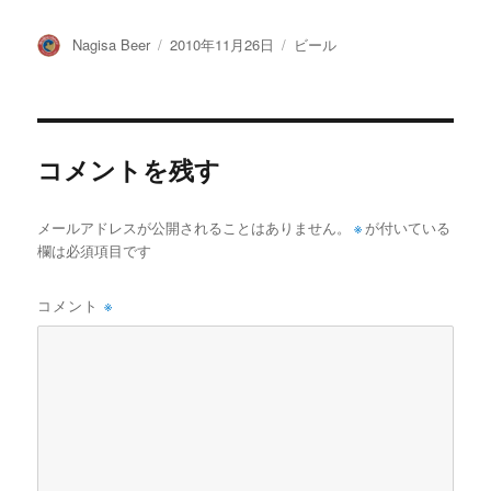
投
投
カ
Nagisa Beer
2010年11月26日
ビール
稿
稿
テ
者
日:
ゴ
リ
ー
コメントを残す
メールアドレスが公開されることはありません。
※
が付いている
欄は必須項目です
コメント
※