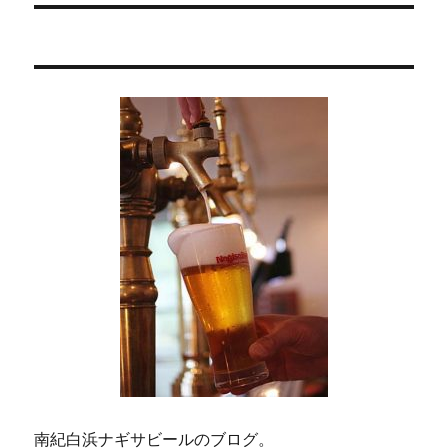
稿:
ョ
ン
南紀白浜ナギサビールのブログ。