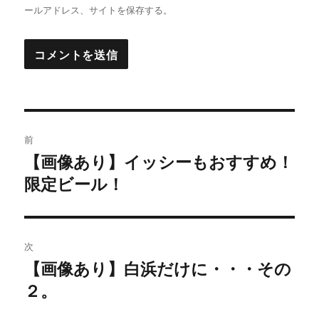
ールアドレス、サイトを保存する。
投
前
稿
【画像あり】イッシーもおすすめ！
過
限定ビール！
去
ナ
の
ビ
投
稿:
ゲ
次
【画像あり】白浜だけに・・・その
次
ー
２。
の
シ
投