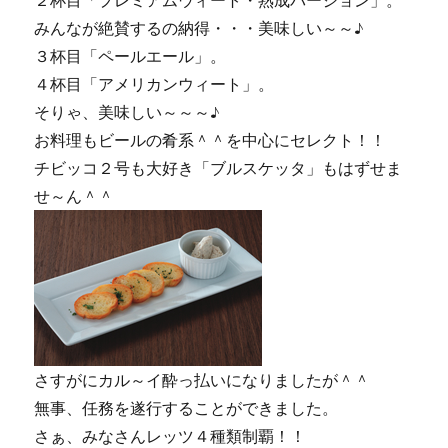
２杯目「プレミアムウィート・熟成バージョン」。
みんなが絶賛するの納得・・・美味しい～～♪
３杯目「ペールエール」。
４杯目「アメリカンウィート」。
そりゃ、美味しい～～～♪
お料理もビールの肴系＾＾を中心にセレクト！！
チビッコ２号も大好き「ブルスケッタ」もはずせま
せ～ん＾＾
さすがにカル～イ酔っ払いになりましたが＾＾
無事、任務を遂行することができました。
さぁ、みなさんレッツ４種類制覇！！