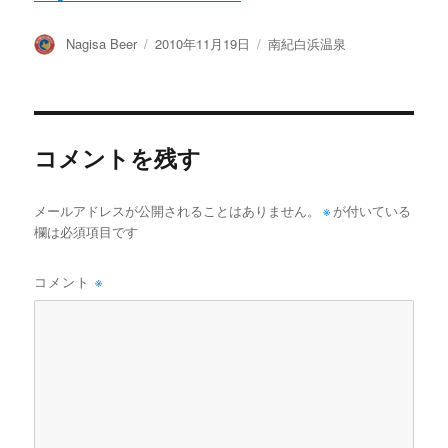
投
投
カ
Nagisa Beer
2010年11月19日
南紀白浜温泉
稿
稿
テ
者
日:
ゴ
リ
ー
コメントを残す
メールアドレスが公開されることはありません。
※
が付いている
欄は必須項目です
コメント
※