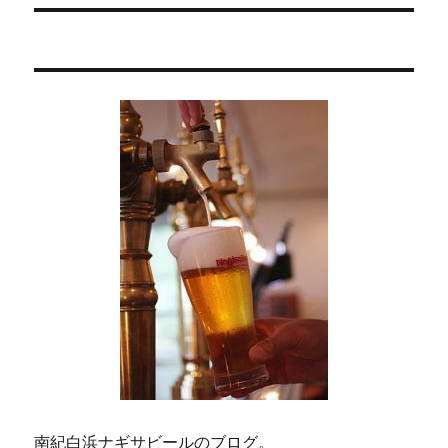
稿:
ョ
ン
南紀白浜ナギサビールのブログ。