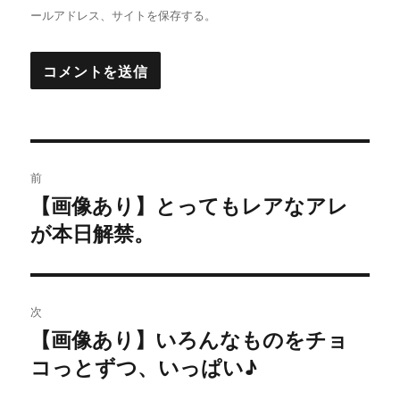
ールアドレス、サイトを保存する。
投
前
稿
【画像あり】とってもレアなアレ
過
が本日解禁。
去
ナ
の
ビ
投
稿:
ゲ
次
【画像あり】いろんなものをチョ
次
ー
コっとずつ、いっぱい♪
の
シ
投