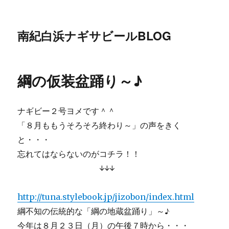
南紀白浜ナギサビールBLOG
綱の仮装盆踊り～♪
ナギビー２号ヨメです＾＾
「８月ももうそろそろ終わり～」の声をきく
と・・・
忘れてはならないのがコチラ！！
↓↓↓
http://tuna.stylebook.jp/jizobon/index.html
綱不知の伝統的な「綱の地蔵盆踊り」～♪
今年は８月２３日（月）の午後７時から・・・