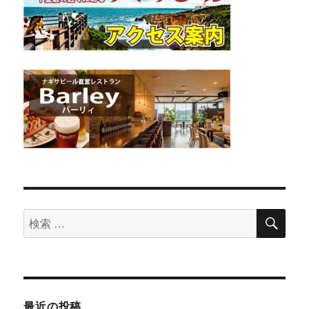
検
検
索
索
対
象:
最近の投稿