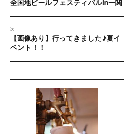
稿
全国地ビールフェスティバルin一関
過
去
ナ
の
ビ
投
次
稿:
ゲ
【画像あり】行ってきました♪夏イ
次
ベント！！
の
ー
投
シ
稿:
ョ
ン