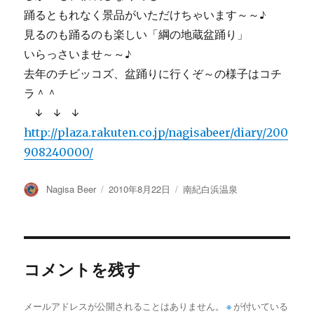
踊るともれなく景品がいただけちゃいます～～♪
見るのも踊るのも楽しい「綱の地蔵盆踊り」
いらっさいませ～～♪
去年のチビッコズ、盆踊りに行くぞ～の様子はコチ
ラ＾＾
↓ ↓ ↓
http://plaza.rakuten.co.jp/nagisabeer/diary/200
908240000/
投
投
カ
Nagisa Beer
2010年8月22日
南紀白浜温泉
稿
稿
テ
者
日:
ゴ
リ
ー
コメントを残す
メールアドレスが公開されることはありません。
※
が付いている