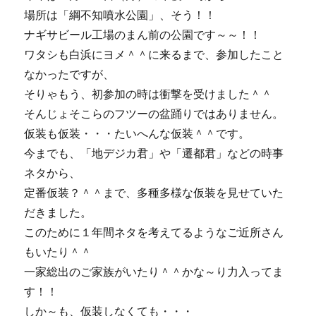
場所は「綱不知噴水公園」、そう！！
ナギサビール工場のまん前の公園です～～！！
ワタシも白浜にヨメ＾＾に来るまで、参加したこと
なかったですが、
そりゃもう、初参加の時は衝撃を受けました＾＾
そんじょそこらのフツーの盆踊りではありません。
仮装も仮装・・・たいへんな仮装＾＾です。
今までも、「地デジカ君」や「遷都君」などの時事
ネタから、
定番仮装？＾＾まで、多種多様な仮装を見せていた
だきました。
このために１年間ネタを考えてるようなご近所さん
もいたり＾＾
一家総出のご家族がいたり＾＾かな～り力入ってま
す！！
しか～も、仮装しなくても・・・