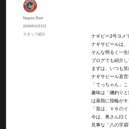
投
Nagisa Beer
稿
投
2009年6月5日
者
稿
カ
スタッフ紹介
ナギビー2号ヨメ
日:
テ
ナギサビールは、
ゴ
リ
そんな明るく一生
ー
ブログでも紹介し
まずは、いつも笑
ナギサビール直営
「てっちゃん」こ
趣味は「磯釣りと
は薬指に指輪がキ
「昔は、Ｖ６のイ
今は、奥さん曰く
見事な「八の字眉