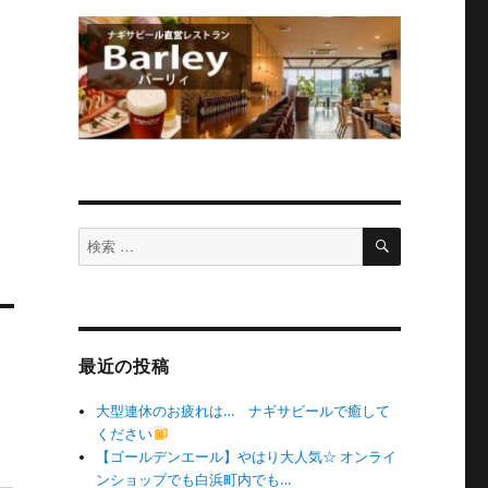
検
検
索
索
対
象:
最近の投稿
大型連休のお疲れは… ナギサビールで癒して
ください
【ゴールデンエール】やはり大人気☆ オンライ
ンショップでも白浜町内でも…