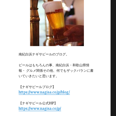
南紀白浜ナギサビールのブログ。
ビールはもちろんの事、南紀白浜・和歌山県情
報・ グルメ関係その他、何でもザックバランに書
いていきたいと思います。
【ナギサビールブログ】
https://www.nagisa.co.jp/blog/
【ナギサビール公式HP】
https://www.nagisa.co.jp/