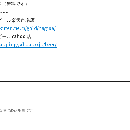
ド（無料です）
↓↓↓
ビール楽天市場店
kuten.ne.jp/gold/nagisa/
ールYahoo!店
hopping.yahoo.co.jp/beer/
る欄は必須項目です