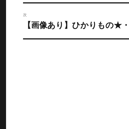
の
ビ
投
次
稿:
ゲ
【画像あり】ひかりもの★
次
の
ー
投
シ
稿:
ョ
ン