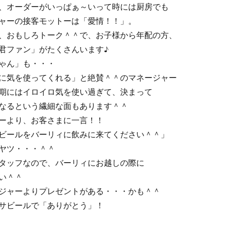
、オーダーがいっぱぁ～いって時には厨房でも
ャーの接客モットーは「愛情！！」。
、おもしろトーク＾＾で、お子様から年配の方、
君ファン」がたくさんいます♪
ゃん」も・・・
に気を使ってくれる」と絶賛＾＾のマネージャー
期にはイロイロ気を使い過ぎて、決まって
なるという繊細な面もあります＾＾
ーより、お客さまに一言！！
ビールをバーリィに飲みに来てください＾＾」
ヤツ・・・＾＾
タッフなので、バーリィにお越しの際に
い＾＾
ジャーよりプレゼントがある・・・かも＾＾
サビールで「ありがとう」！