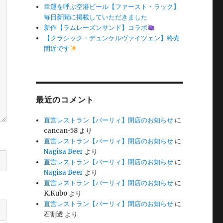
幸運を呼ぶ空港ビール【ファースト・ラック】
毎日新聞に掲載していただきました
新作【ラムレーズンサンド】コラボ
【クラシック・デュンケルヴァイツェン】終売
間近です
最近のコメント
直営レストラン【バーリィ】閉店のお知らせ
に
cancan-58
より
直営レストラン【バーリィ】閉店のお知らせ
に
Nagisa Beer
より
直営レストラン【バーリィ】閉店のお知らせ
に
Nagisa Beer
より
直営レストラン【バーリィ】閉店のお知らせ
に
K.Kubo
より
直営レストラン【バーリィ】閉店のお知らせ
に
石割透
より