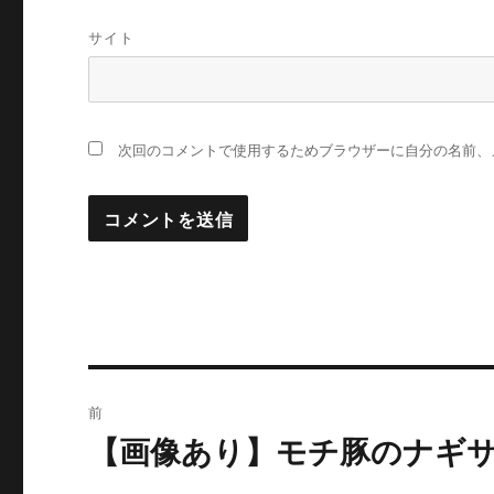
サイト
次回のコメントで使用するためブラウザーに自分の名前、
投
前
稿
【画像あり】モチ豚のナギ
過
去
ナ