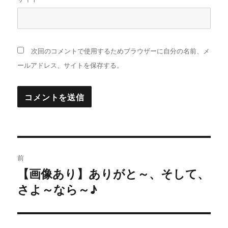
次回のコメントで使用するためブラウザーに自分の名前、メ
ールアドレス、サイトを保存する。
投
前
稿
【画像あり】ありがと～、そして、
過
さよ～なら～♪
去
ナ
の
ビ
投