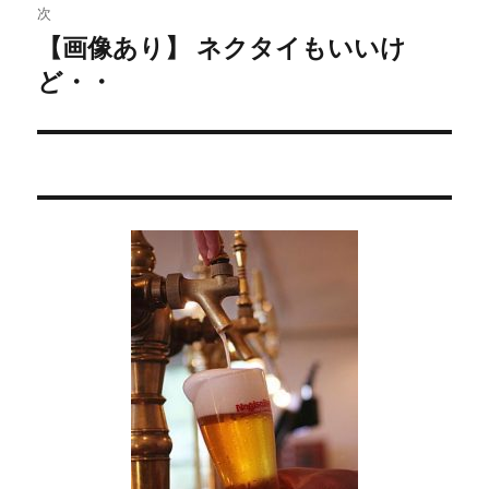
稿:
ゲ
次
【画像あり】 ネクタイもいいけ
次
ー
ど・・
の
シ
投
稿:
ョ
ン