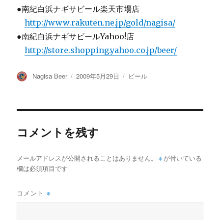
●南紀白浜ナギサビール楽天市場店
http://www.rakuten.ne.jp/gold/nagisa/
●南紀白浜ナギサビールYahoo!店
http://store.shopping.yahoo.co.jp/beer/
投
投
カ
Nagisa Beer
2009年5月29日
ビール
稿
稿
テ
者
日:
ゴ
リ
ー
コメントを残す
メールアドレスが公開されることはありません。
※
が付いている
欄は必須項目です
コメント
※