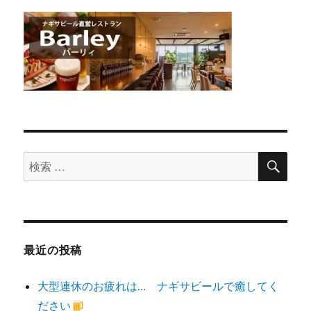
検
検
索
索
対
象:
最近の投稿
大型連休のお疲れは… ナギサビールで癒してく
ださい