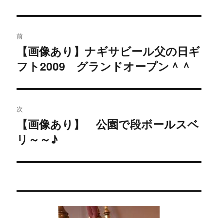
投
前
稿
【画像あり】ナギサビール父の日ギ
過
フト2009 グランドオープン＾＾
去
ナ
の
ビ
投
稿:
ゲ
次
【画像あり】 公園で段ボールスベ
次
ー
リ～～♪
の
シ
投
稿:
ョ
ン