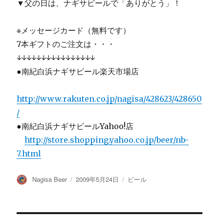
▼父の日は、ナギサビールで「ありがとう」！
※メッセージカード（無料です）
7本ギフトのご注文は・・・
↓↓↓↓↓↓↓↓↓↓↓↓↓↓↓↓
●南紀白浜ナギサビール楽天市場店
http://www.rakuten.co.jp/nagisa/428623/428650
/
●南紀白浜ナギサビールYahoo!店
http://store.shopping.yahoo.co.jp/beer/nb-
7.html
投
投
カ
Nagisa Beer
2009年5月24日
ビール
稿
稿
テ
者
日:
ゴ
リ