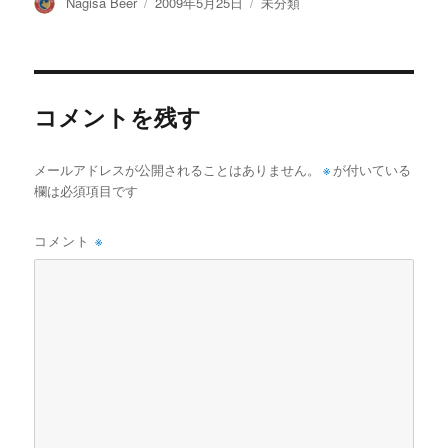
投
投
カ
Nagisa Beer
2009年5月25日
未分類
稿
稿
テ
者
日:
ゴ
リ
ー
コメントを残す
メールアドレスが公開されることはありません。
※
が付いている
欄は必須項目です
コメント
※