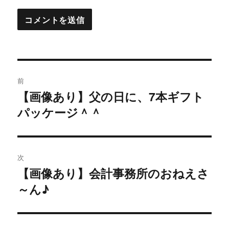
投
前
稿
【画像あり】父の日に、7本ギフト
過
パッケージ＾＾
去
ナ
の
ビ
投
稿:
ゲ
次
【画像あり】会計事務所のおねえさ
次
ー
～ん♪
の
シ
投
稿:
ョ