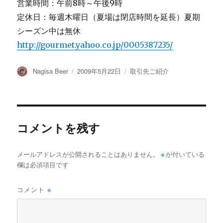
営業時間：午前8時～午後9時
定休日：毎週木曜日（夏場は閉店時間を延長）夏期
シーズン中は無休
http://gourmet.yahoo.co.jp/0005387235/
投
投
カ
Nagisa Beer
2009年5月22日
取引先ご紹介
稿
稿
テ
者
日:
ゴ
リ
ー
コメントを残す
メールアドレスが公開されることはありません。
※
が付いている
欄は必須項目です
コメント
※