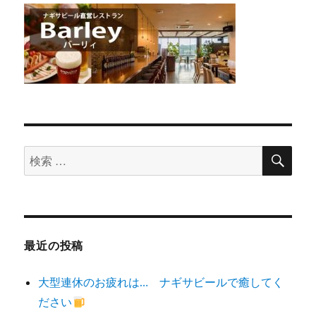
検
検
索
索
対
象:
最近の投稿
大型連休のお疲れは… ナギサビールで癒してく
ださい