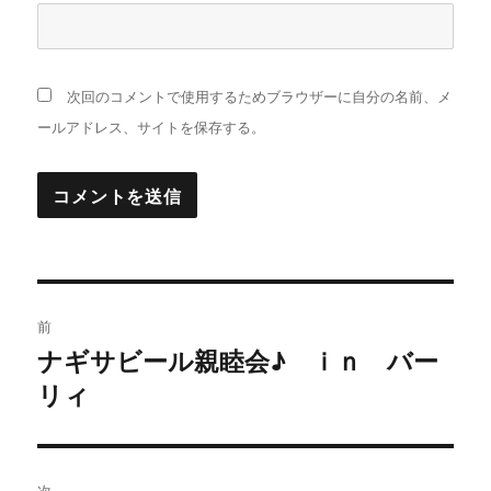
次回のコメントで使用するためブラウザーに自分の名前、メ
ールアドレス、サイトを保存する。
投
前
稿
ナギサビール親睦会♪ ｉｎ バー
過
リィ
去
ナ
の
ビ
投
稿:
ゲ
次