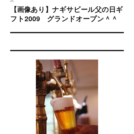
【画像あり】ナギサビール父の日ギ
次
ー
フト2009 グランドオープン＾＾
の
シ
投
稿:
ョ
ン