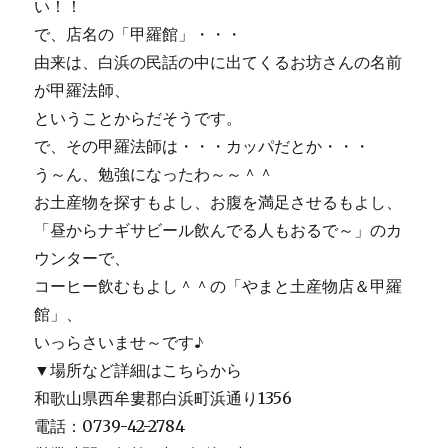
い！！
で、店名の「甲羅館」・・・
由来は、白浜の民話の中に出てくるお坊さんの名前
が甲羅法師、
ということからだそうです。
で、その甲羅法師は・・・カッパだとか・・・
う～ん、勉強になったわ～～＾＾
お土産物を探すもよし、お腹を満足させるもよし、
「昼からナギサビール飲んでる人もおるで～」のカ
ウンターで、
コーヒー飲むもよし＾＾の「やまと土産物店＆甲羅
館」、
いっらさいませ～です♪
▼場所など詳細はこちらから
和歌山県西牟婁郡白浜町浜通り1356
電話：0739-42-2784