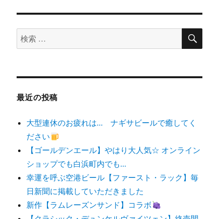
検
検
索
索
対
象:
最近の投稿
大型連休のお疲れは… ナギサビールで癒してく
ださい
【ゴールデンエール】やはり大人気☆ オンライン
ショップでも白浜町内でも…
幸運を呼ぶ空港ビール【ファースト・ラック】毎
日新聞に掲載していただきました
新作【ラムレーズンサンド】コラボ
【クラシック・デュンケルヴァイツェン】終売間