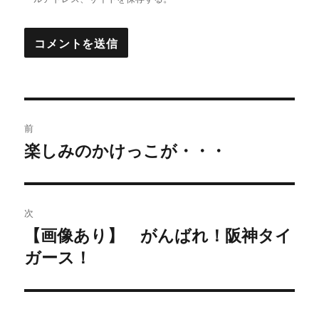
投
前
稿
楽しみのかけっこが・・・
過
去
ナ
の
ビ
投
次
稿:
ゲ
【画像あり】 がんばれ！阪神タイ
次
ガース！
の
ー
投
シ
稿: