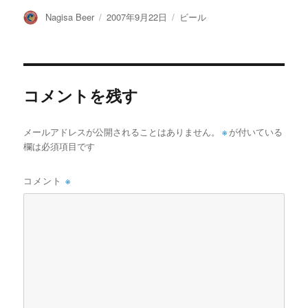
投
投
カ
Nagisa Beer
2007年9月22日
ビール
稿
稿
テ
者
日:
ゴ
リ
ー
コメントを残す
メールアドレスが公開されることはありません。
※
が付いている
欄は必須項目です
コメント
※