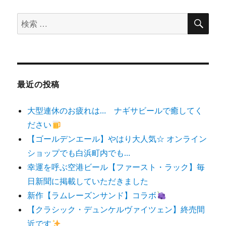
検
検
索
索
対
象:
最近の投稿
大型連休のお疲れは… ナギサビールで癒してく
ださい
【ゴールデンエール】やはり大人気☆ オンライン
ショップでも白浜町内でも…
幸運を呼ぶ空港ビール【ファースト・ラック】毎
日新聞に掲載していただきました
新作【ラムレーズンサンド】コラボ
【クラシック・デュンケルヴァイツェン】終売間
近です