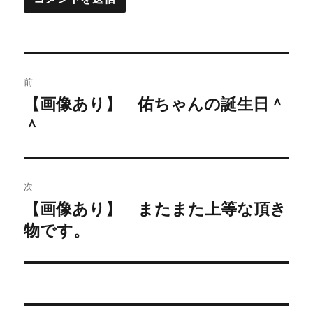
投
前
稿
【画像あり】 佑ちゃんの誕生日＾
過
＾
去
ナ
の
ビ
投
稿:
ゲ
次
【画像あり】 またまた上等な頂き
次
ー
物です。
の
シ
投
稿:
ョ
ン