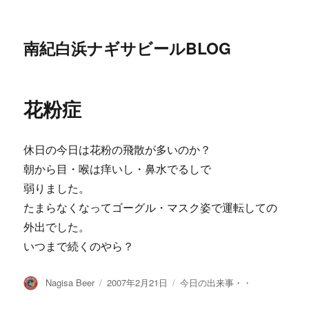
南紀白浜ナギサビールBLOG
花粉症
休日の今日は花粉の飛散が多いのか？
朝から目・喉は痒いし・鼻水でるしで
弱りました。
たまらなくなってゴーグル・マスク姿で運転しての
外出でした。
いつまで続くのやら？
投
投
カ
Nagisa Beer
2007年2月21日
今日の出来事・・
稿
稿
テ