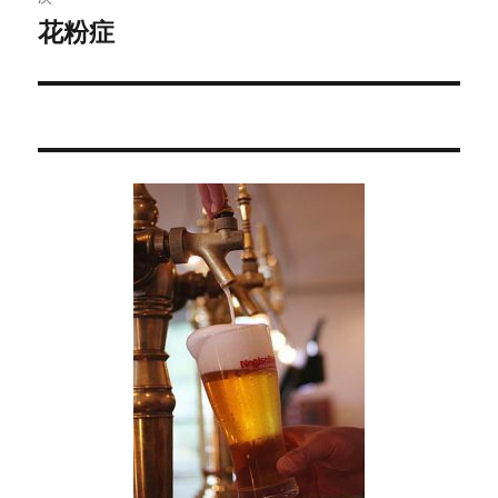
稿:
ゲ
花粉症
次
の
ー
投
シ
稿:
ョ
ン