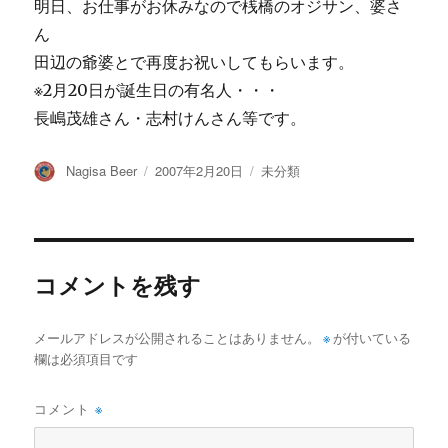
明日、お仕事がお休みなので桟橋のオジサン、婆さ
ん
田辺の爺婆とで再度お祝いしてもらいます。
※2月20日が誕生日の有名人・・・
長嶋茂雄さん・志村けんさん等です。
投
投
カ
Nagisa Beer
2007年2月20日
未分類
稿
稿
テ
者
日:
ゴ
リ
ー
コメントを残す
メールアドレスが公開されることはありません。
※
が付いている
欄は必須項目です
コメント
※