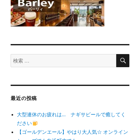
検
検
索
索
対
象:
最近の投稿
大型連休のお疲れは… ナギサビールで癒してく
ださい
【ゴールデンエール】やはり大人気☆ オンライン