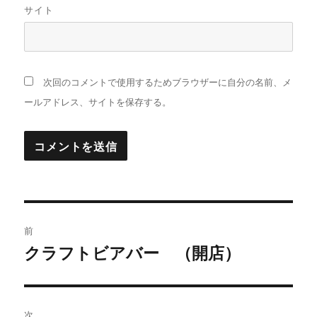
サイト
次回のコメントで使用するためブラウザーに自分の名前、メ
ールアドレス、サイトを保存する。
投
前
稿
クラフトビアバー （開店）
過
去
ナ
の
ビ
投
次